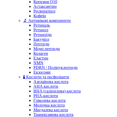
Коензим Q10
Астаксантин
Ресвератрол
Кофеїн
🔬 Антивікові компоненти
Ретиналь
Ретинол
Ретиноїди
Бакучіол
Пептиди
Мідні пептиди
Колаген
Еластин
NMN
PDRN / Полінуклеотиди
Екзосоми
🧪 Кислоти та ексфоліанти
Азелаїнова кислота
AHA кислоти
BHA (саліцилова) кислота
PHA-кислоти
Гліколева кислота
Молочна кислота
Мигдалева кислота
Транексамова кислота