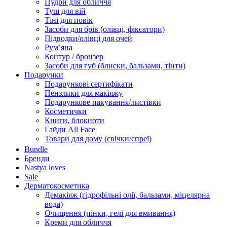
Пудри для обличчя
Туш для вій
Тіні для повік
Засоби для брів (олівці, фіксатори)
Підводки/олівці для очей
Румʼяна
Контур / бронзер
Засоби для губ (блиски, бальзами, тінти)
Подарунки
Подарункові сертифікати
Пензлики для макіяжу
Подарункове пакування/листівки
Косметички
Книги, блокноти
Гайди All Face
Товари для дому (свічки/спреї)
Bundle
Бренди
Nastya loves
Sale
Дерматокосметика
Демакіяж (гідрофільні олії, бальзами, міцелярна
вода)
Очищення (пінки, гелі для вмивання)
Креми для обличчя