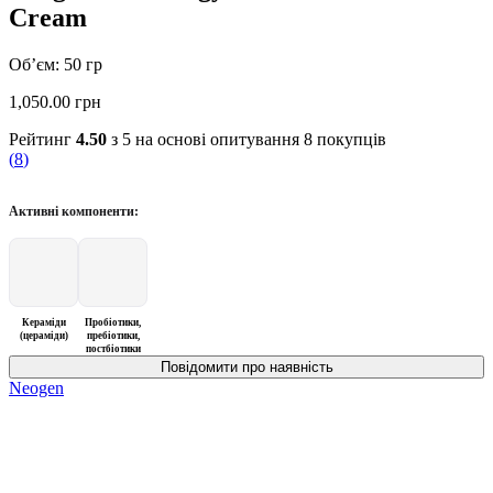
Cream
Об’єм: 50 гр
1,050.00
грн
Рейтинг
4.50
з 5 на основі опитування
8
покупців
(
8
)
Активні компоненти:
Кераміди
Пробіотики,
(цераміди)
пребіотики,
постбіотики
Neogen