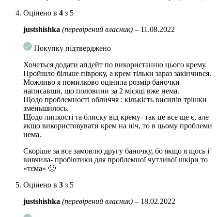
заломи.
Оцінено в
4
з 5
Молочна кислота
крім легкого відлущування відмінно
justshishka
(перевірений власник)
–
11.08.2022
зволожує шкіру і сприяє синтезу церамидів. За рахунок
цього зміцнюється ліпідний бар’єр шкіри і дрібні зморшки
Покупку підтверджено
розгладжуються, колір обличчя поліпшується.
Хочеться додати апдейт по використанню цього крему.
Комплекс амінокислот
зміцнює волокна епідермісу,
Пройшло більше півроку, а крем тільки зараз закінчився.
відновлює пошкоджені тканини, робить шкіру щільною і
Можливо я помилково оцінила розмір баночки
пружною.
написавши, що половини за 2 місяці вже нема.
Щодо проблемності обличчя : кількість висипів трішки
Стабільна форма вітаміну С
має протизапальну дію,
зменьшилось.
нормалізує стан шкіри, стимулює утворення колагену,
Щодо липкості та блиску від крему- так це все ще є, але
освітлює пігментні плями.
якщо використовувати крем на ніч, то в цьому проблеми
нема.
Підходить для чутливої ​​шкіри.
Скоріше за все замовлю другу баночку, бо якщо я щось і
Спосіб застосування
: нанесіть крем в якості завершального етапу
вивчила- пробіотики для проблемної чутливої шкіри то
догляду.
«тєма» 🙂
Вага: 50 гр
Оцінено в
3
з 5
justshishka
(перевірений власник)
–
18.02.2022