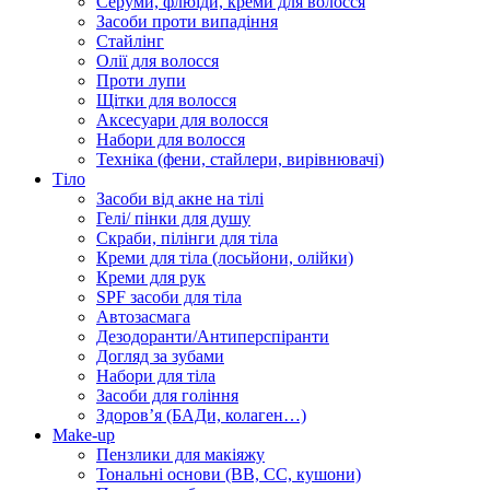
Серуми, флюїди, креми для волосся
Засоби проти випадіння
Стайлінг
Олії для волосся
Проти лупи
Щітки для волосся
Аксесуари для волосся
Набори для волосся
Техніка (фени, стайлери, вирівнювачі)
Тіло
Засоби від акне на тілі
Гелі/ пінки для душу
Скраби, пілінги для тіла
Креми для тіла (лосьйони, олійки)
Креми для рук
SPF засоби для тіла
Автозасмага
Дезодоранти/Антиперспіранти
Догляд за зубами
Набори для тіла
Засоби для гоління
Здоровʼя (БАДи, колаген…)
Make-up
Пензлики для макіяжу
Тональні основи (BB, CC, кушони)