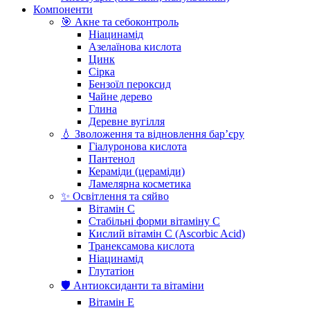
Компоненти
🎯 Акне та себоконтроль
Ніацинамід
Азелаїнова кислота
Цинк
Сірка
Бензоїл пероксид
Чайне дерево
Глина
Деревне вугілля
💧 Зволоження та відновлення бар’єру
Гіалуронова кислота
Пантенол
Кераміди (цераміди)
Ламелярна косметика
✨ Освітлення та сяйво
Вітамін С
Стабільні форми вітаміну С
Кислий вітамін С (Ascorbic Acid)
Транексамова кислота
Ніацинамід
Глутатіон
🛡️ Антиоксиданти та вітаміни
Вітамін Е