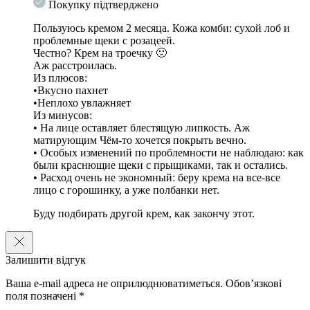
Покупку підтверджено
Пользуюсь кремом 2 месяца. Кожа комби: сухой лоб и
проблемные щеки с розацеей.
Честно? Крем на троечку 🙁
Аж расстроилась.
Из плюсов:
•Вкусно пахнет
•Неплохо увлажняет
Из минусов:
• На лице оставляет блестящую липкость. Аж
матирующим Чём-то хочется покрыть вечно.
• Особых изменений по проблемности не наблюдаю: как
были краснющие щеки с прыщиками, так и остались.
• Расход очень не экономный: беру крема на все-все
лицо с горошинку, а уже полбанки нет.
Буду подбирать другой крем, как закончу этот.
Залишити відгук
Ваша e-mail адреса не оприлюднюватиметься.
Обов’язкові
поля позначені
*