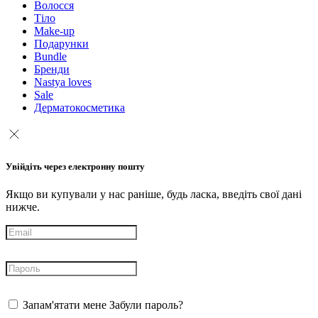
Волосся
Тіло
Make-up
Подарунки
Bundle
Бренди
Nastya loves
Sale
Дерматокосметика
Увійдіть через електронну пошту
Якщо ви купували у нас раніше, будь ласка, введіть свої дані
нижче.
Запам'ятати мене
Забули пароль?