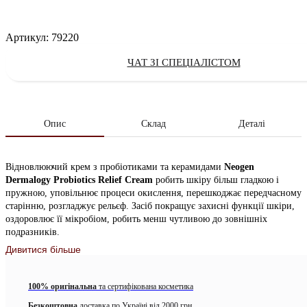
Артикул:
79220
ЧАТ ЗІ СПЕЦІАЛІСТОМ
Опис
Склад
Деталі
Відновлюючий крем з пробіотиками та керамидами
Neogen
Dermalogy Probiotics Relief Cream
робить шкіру більш гладкою і
пружною, уповільнює процеси окислення, перешкоджає передчасному
старінню, розгладжує рельєф. Засіб покращує захисні функції шкіри,
оздоровлює її мікробіом, робить менш чутливою до зовнішніх
подразників.
Дивитися більше
Крем глибоко живить, зміцнює волокна епідермісу, заповнює
цілісність шкірних покривів, підтримує процеси відновлення і
загоєння. Покращує колір обличчя, делікатно освітлює і вирівнює тон,
100% оригінальна
та сертифікована косметика
усуває тьмяність і почервоніння, повертає шкірі природне сяйво.
Безкоштовна
доставка по Україні від 2000 грн