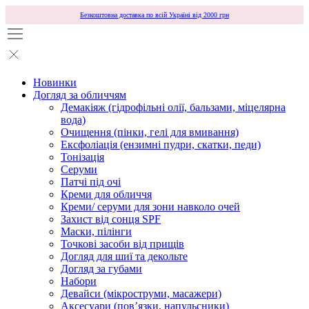
Безкоштовна доставка по всій Україні від 2000 грн
Новинки
Догляд за обличчям
Демакіяж (гідрофільні олії, бальзами, міцелярна
вода)
Очищення (пінки, гелі для вмивання)
Ексфоліація (ензимні пудри, скатки, педи)
Тонізація
Серуми
Патчі під очі
Креми для обличчя
Креми/ серуми для зони навколо очей
Захист від сонця SPF
Маски, пілінги
Точкові засоби від прищів
Догляд для шиї та декольте
Догляд за губами
Набори
Девайси (мікроструми, масажери)
Аксесуари (повʼязки, напульсники)