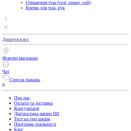
Очищення тіла (гелі, пінки, олії)
Креми для тіла, рук
Дивитися всі
Фізичні магазини
Чат
Список бажань
0
Про нас
Оплата та доставка
Консультації
Діагностика шкіри ШІ
Тест на тип шкіри
Програма лояльності
Блог