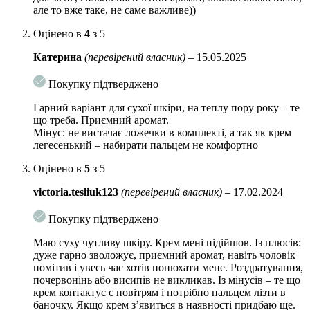
Комплекс керамідів
зміцнює клітини шкіри і захищає їх
але то вже таке, не саме важливе))
від пошкоджень, запобігає випаровуванню вологи і сприяє
тривалому зволоженню, підтримує оптимальний
Оцінено в
4
з 5
гідроліпідний баланс.
Катерина
(перевірений власник)
–
15.05.2025
Лізат ферменту біфіда
відновлює мікрофлору епідермісу,
покращує регенерацію і оновлення клітин, підвищує захисні
Покупку підтверджено
властивості шкіри, утворює бар’єр, що перешкоджає впливу
агресивних чинників навколишнього середовища. Зупиняє
Гарний варіант для сухої шкіри, на теплу пору року – те
передчасне старіння шкіри, підсилює мікроциркуляцію і
що треба. Приємний аромат.
сприяє синтезу колагену.
Мінус: не вистачає ложечки в комплекті, а так як крем
легесенький – набирати пальцем не комфортно
Лізат стрептококів
прискорює поділ клітин, зміцнює
Оцінено в
5
з 5
волокна епідермісу, покращує текстуру шкіри. Покращує
бар’єрні функції, підвищує імунітет, робить шкіру менш
victoria.tesliuk123
(перевірений власник)
–
17.02.2024
реактивної.
8 видів гіалуронової кислоти
проникають в глибокі шари
Покупку підтверджено
епідермісу, активно зволожують клітини, сприяють
Маю суху чутливу шкіру. Крем мені підійшов. Із плюсів:
утриманню вологи в шкірі. Утворюють захисний шар, який
дуже гарно зволожує, приємний аромат, навіть чоловік
не дає волозі випаруватися.
помітив і увесь час хотів понюхати мене. Роздратування,
почервонінь або висипів не викликав. Із мінусів – те що
Гідролізований колаген
відновлює структуру епідермісу
крем контактує с повітрям і потрібно пальцем лізти в
зсередини, зміцнює стінки клітин, покращує білковий
баночку. Якщо крем з’явиться в наявності придбаю ще.
обмін. Підтримує матрикс шкіри, розгладжує зморшки і