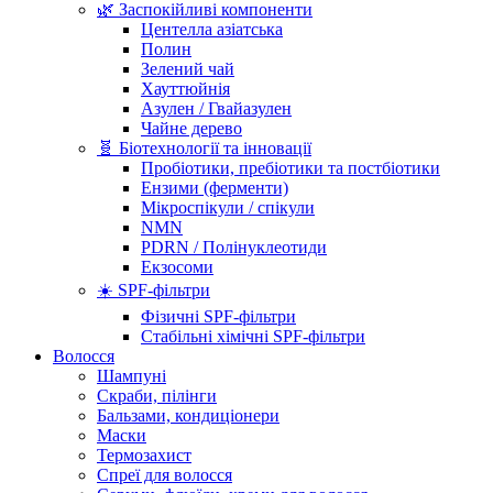
🌿 Заспокійливі компоненти
Центелла азіатська
Полин
Зелений чай
Хауттюйнія
Азулен / Гвайазулен
Чайне дерево
🧬 Біотехнології та інновації
Пробіотики, пребіотики та постбіотики
Ензими (ферменти)
Мікроспікули / спікули
NMN
PDRN / Полінуклеотиди
Екзосоми
☀️ SPF-фільтри
Фізичні SPF-фільтри
Стабільні хімічні SPF-фільтри
Волосся
Шампуні
Скраби, пілінги
Бальзами, кондиціонери
Маски
Термозахист
Спреї для волосся