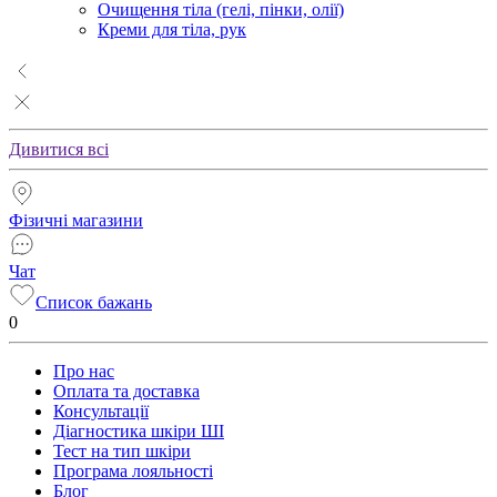
Очищення тіла (гелі, пінки, олії)
Креми для тіла, рук
Дивитися всі
Фізичні магазини
Чат
Список бажань
0
Про нас
Оплата та доставка
Консультації
Діагностика шкіри ШІ
Тест на тип шкіри
Програма лояльності
Блог