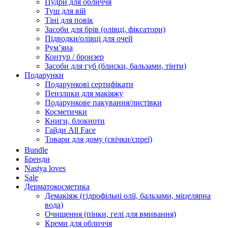
Пудри для обличчя
Туш для вій
Тіні для повік
Засоби для брів (олівці, фіксатори)
Підводки/олівці для очей
Румʼяна
Контур / бронзер
Засоби для губ (блиски, бальзами, тінти)
Подарунки
Подарункові сертифікати
Пензлики для макіяжу
Подарункове пакування/листівки
Косметички
Книги, блокноти
Гайди All Face
Товари для дому (свічки/спреї)
Bundle
Бренди
Nastya loves
Sale
Дерматокосметика
Демакіяж (гідрофільні олії, бальзами, міцелярна
вода)
Очищення (пінки, гелі для вмивання)
Креми для обличчя