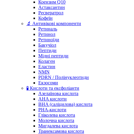
Коензим Q10
Астаксантин
Ресвератрол
Кофеїн
🔬 Антивікові компоненти
Ретиналь
Ретинол
Ретиноїди
Бакучіол
Пептиди
Мідні пептиди
Колаген
Еластин
NMN
PDRN / Полінуклеотиди
Екзосоми
🧪 Кислоти та ексфоліанти
Азелаїнова кислота
AHA кислоти
BHA (саліцилова) кислота
PHA-кислоти
Гліколева кислота
Молочна кислота
Мигдалева кислота
Транексамова кислота