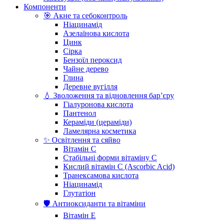
Компоненти
🎯 Акне та себоконтроль
Ніацинамід
Азелаїнова кислота
Цинк
Сірка
Бензоїл пероксид
Чайне дерево
Глина
Деревне вугілля
💧 Зволоження та відновлення бар’єру
Гіалуронова кислота
Пантенол
Кераміди (цераміди)
Ламелярна косметика
✨ Освітлення та сяйво
Вітамін С
Стабільні форми вітаміну С
Кислий вітамін С (Ascorbic Acid)
Транексамова кислота
Ніацинамід
Глутатіон
🛡️ Антиоксиданти та вітаміни
Вітамін Е