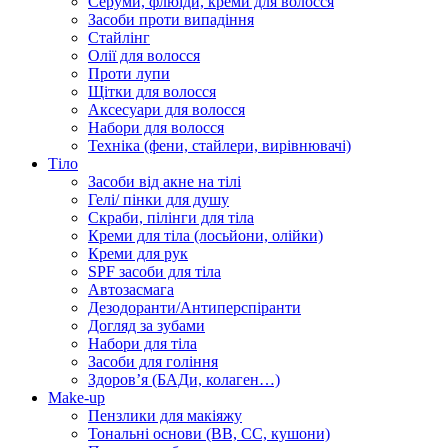
Серуми, флюїди, креми для волосся
Засоби проти випадіння
Стайлінг
Олії для волосся
Проти лупи
Щітки для волосся
Аксесуари для волосся
Набори для волосся
Техніка (фени, стайлери, вирівнювачі)
Тіло
Засоби від акне на тілі
Гелі/ пінки для душу
Скраби, пілінги для тіла
Креми для тіла (лосьйони, олійки)
Креми для рук
SPF засоби для тіла
Автозасмага
Дезодоранти/Антиперспіранти
Догляд за зубами
Набори для тіла
Засоби для гоління
Здоровʼя (БАДи, колаген…)
Make-up
Пензлики для макіяжу
Тональні основи (BB, CC, кушони)