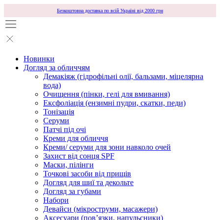
Безкоштовна доставка по всій Україні від 2000 грн
Новинки
Догляд за обличчям
Демакіяж (гідрофільні олії, бальзами, міцелярна
вода)
Очищення (пінки, гелі для вмивання)
Ексфоліація (ензимні пудри, скатки, педи)
Тонізація
Серуми
Патчі під очі
Креми для обличчя
Креми/ серуми для зони навколо очей
Захист від сонця SPF
Маски, пілінги
Точкові засоби від прищів
Догляд для шиї та декольте
Догляд за губами
Набори
Девайси (мікроструми, масажери)
Аксесуари (повʼязки, напульсники)