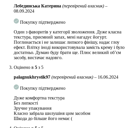
Лізат ферменту біфіда
відновлює мікрофлору епідермісу,
Лебединська Катерина
(перевірений власник)
–
покращує регенерацію і оновлення клітин, підвищує захисні
08.09.2024
властивості шкіри, утворює бар’єр, що перешкоджає впливу
агресивних чинників навколишнього середовища. Зупиняє
Покупку підтверджено
передчасне старіння шкіри, підсилює мікроциркуляцію і
сприяє синтезу колагену.
Один з фаворитів у категорії зволоження. Дуже класна
текстура, приємний запах, мені нагадує йогурт.
Лізат стрептококів
прискорює поділ клітин, зміцнює
Поглинається і не залишає липкого фінішу, надає глоу
волокна епідермісу, покращує текстуру шкіри. Покращує
ефект. Влітку іноді використовувала замість крему і було
бар’єрні функції, підвищує імунітет, робить шкіру менш
достатньо. Думаю буду брати ще. Плюс великий об’єм
реактивною.
засобу, вистачає надовго.
6 видів гіалуронової кислоти
проникають в глибокі шари
Оцінено в
5
з 5
епідермісу, активно зволожують клітини, сприяють
palagnukhrystik97
(перевірений власник)
–
16.06.2024
утриманню вологи в шкірі. Утворюють захисний шар, який
не дає волозі випаруватися.
Покупку підтверджено
Комплекс центелли азіатської
підвищує пружність і
Дуже комфортна текстура
еластичність шкіри, насичує клітини дерми вологою.
Без липкості
Утворює захисний бар’єр, який огороджує шкіру від
Зручне упакування
ультрафіолету і негативних факторів зовнішнього
Класно забрала шилушіня цим засобом
середовища.
Шкода до більше його немає (
Гідролізований колаген
відновлює структуру епідермісу