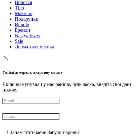
Волосся
Тіло
Make-up
Подарунки
Bundle
Бренди
Nastya loves
Sale
Дерматокосметика
Увійдіть через електронну пошту
Якщо ви купували у нас раніше, будь ласка, введіть свої дані
нижче.
Запам'ятати мене
Забули пароль?