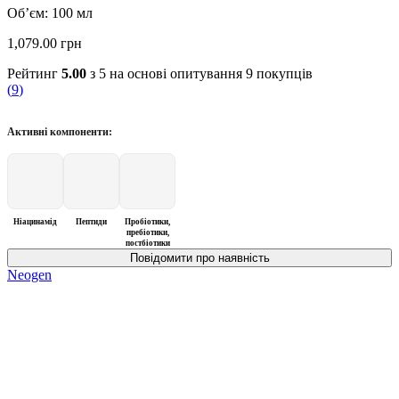
Об’єм: 100 мл
1,079.00
грн
Рейтинг
5.00
з 5 на основі опитування
9
покупців
(
9
)
Активні компоненти:
Ніацинамід
Пептиди
Пробіотики,
пребіотики,
постбіотики
Neogen