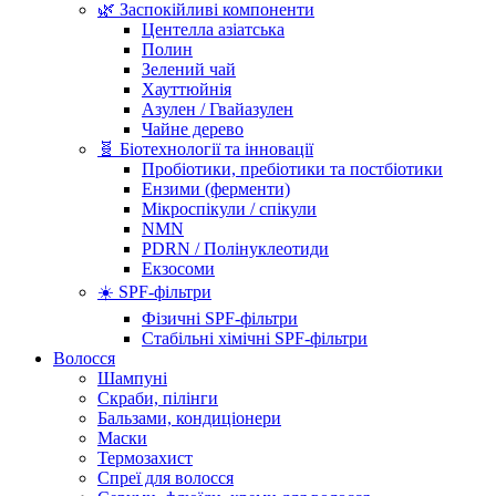
🌿 Заспокійливі компоненти
Центелла азіатська
Полин
Зелений чай
Хауттюйнія
Азулен / Гвайазулен
Чайне дерево
🧬 Біотехнології та інновації
Пробіотики, пребіотики та постбіотики
Ензими (ферменти)
Мікроспікули / спікули
NMN
PDRN / Полінуклеотиди
Екзосоми
☀️ SPF-фільтри
Фізичні SPF-фільтри
Стабільні хімічні SPF-фільтри
Волосся
Шампуні
Скраби, пілінги
Бальзами, кондиціонери
Маски
Термозахист
Спреї для волосся