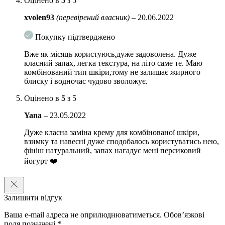
Оцінено в
5
з 5
зсередини, зміцнює стінки клітин, покращує білковий
обмін. Підтримує матрикс шкіри, розгладжує зморшки і
xvolen93
(перевірений власник)
–
20.06.2022
заломи.
Покупку підтверджено
Молочна кислота
крім легкого відлущування відмінно
зволожує шкіру і сприяє синтезу церамидів. За рахунок
Вже як місяць користуюсь,дуже задоволена. Дуже
цього зміцнюється ліпідний бар’єр шкіри і дрібні зморшки
класний запах, легка текстура, на літо саме те. Маю
розгладжуються, колір обличчя поліпшується.
комбінований тип шкіри,тому не залишає жирного
блиску і водночас чудово зволожує.
Комплекс амінокислот
зміцнює волокна епідермісу,
відновлює пошкоджені тканини, робить шкіру щільною і
Оцінено в
5
з 5
пружною.
Yana
–
23.05.2022
Підходить для чутливої ​​шкіри.
Дуже класна заміна крему для комбінованої шкіри,
Спосіб застосування
: використовуйте після етапів очищення і
взимку та навесні дуже сподобалось користуватись нею,
тонізації. Нанесіть невелику кількість засобу на шкіру, кінчиками
фініш натуральний, запах нагадує мені персиковий
пальців дбайливо розподіліть по обличчю.
йогурт ❤️
Об’єм: 100 мл
Залишити відгук
Ваша e-mail адреса не оприлюднюватиметься.
Обов’язкові
поля позначені
*