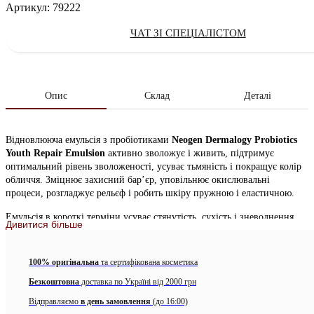
Артикул:
79222
ЧАТ ЗІ СПЕЦІАЛІСТОМ
Опис
Склад
Деталі
Відновлююча емульсія з пробіотиками
Neogen Dermalogy Probiotics
Youth Repair Emulsion
активно зволожує і живить, підтримує
оптимальний рівень зволоженості, усуває тьмяність і покращує колір
обличчя. Зміцнює захисний бар’єр, уповільнює окислювальні
процеси, розгладжує рельєф і робить шкіру пружною і еластичною.
Емульсія в короткі терміни усуває стянутість, сухість і зневоднення,
Дивитися більше
насичує шкіру вологою, активізує обмін речовин і прискорює процеси
загоєння і відновлення. Утворює невидимий шар, що перешкоджає
випаровуванню вологи і оберігає від агресивного впливу
100% оригінальна
та сертифікована косметика
ультрафіолету, вільних радикалів, забруднень, пилу та інших факторів
Безкоштовна
доставка по Україні від 2000 грн
навколишнього середовища. Має м’яку освітлюючі дію, вирівнює тон,
надає шкірі м’яке природне сяйво.
Відправляємо
в день замовлення
(до 16:00)