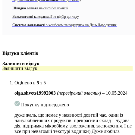
усуває почервоніння, прискорює процеси регенерації. До складу
комплексу входять:
Швидка оплата
на сайті без комісій
Безкоштовні
консультації та підбір догляду
Лізат біфідобактерій
відновлює мікрофлору епідермісу,
покращує регенерацію і оновлення клітин, підвищує захисні
Система лояльності
з кешбеком та подарунок на День Народження
властивості шкіри, утворює бар’єр, що перешкоджає впливу
агресивних чинників навколишнього середовища.
Сахароміцети
збагачують шкіру мінералами,
амінокислотами, бета-глюканом і вітамінами. Активно
Відгуки клієнтів
зволожують, сприяє освітленню шкіри і зменшення
зморшок. Надають заспокійливий ефект.
Залишити відгук
Залишити відгук
Ферментований
екстракт рису підтримує природну
мікрофлору шкіри, покращує структуру колагену,
Оцінено в
5
з 5
підвищуючи пружність шкіри. Покращує колір обличчя,
регулює вироблення меланіну, освітлює гіперпігментацію.
olga.shvets19992003
(перевірений власник)
–
10.05.2024
Березовий сік
володіє антибактеріальними властивостями,
Покупку підтверджено
попереджає розвиток акне, заспокоює запалення і
нормалізує секрецію сальних залоз. Надає шкірі гладкість і
дуже жаль, що немає у наявності довгий час. один із
сяйво.
найулюбленіших продуктів. прекрасний склад – чудова
дія. підтримка мікробіому, зволоження, заспокоєння. І це
Тонер-есенція володіє консистенцією згущеної водички, моментально
все при невагомій текстурі водички) Дуже любила
усмоктується, усуваючи стянутость і не утворюючи липку плівку.