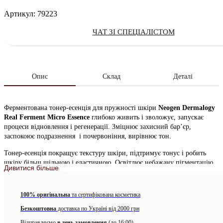
Артикул:
79223
ЧАТ ЗІ СПЕЦІАЛІСТОМ
Опис
Склад
Деталі
Ферментована тонер-есенція для пружності шкіри
Neogen Dermalogy
Real Ferment Micro Essence
глибоко живить і зволожує, запускає
процеси відновлення і регенерації. Зміцнює захисний бар’єр,
заспокоює подразнення і почервоніння, вирівнює тон.
Тонер-есенція покращує текстуру шкіри, підтримує тонус і робить
шкіру більш щільною і еластичною. Освітлює небажану пігментацію,
Дивитися більше
покращує колір обличчя, додає шкірі природне сяйво. Підвищує
імунітет шкіри, робить її менш реактивної, зменшує вогнища
запалення.
100% оригінальна
та сертифікована косметика
Засіб на 93% складається з
ферментованого комплексу
, який надає
Безкоштовна
доставка по Україні від 2000 грн
глибокий оздоровчий вплив. Комплекс зміцнює захисний шар шкіри,
Відправляємо
в день замовлення
(до 16:00)