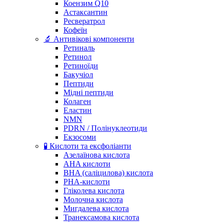
Коензим Q10
Астаксантин
Ресвератрол
Кофеїн
🔬 Антивікові компоненти
Ретиналь
Ретинол
Ретиноїди
Бакучіол
Пептиди
Мідні пептиди
Колаген
Еластин
NMN
PDRN / Полінуклеотиди
Екзосоми
🧪 Кислоти та ексфоліанти
Азелаїнова кислота
AHA кислоти
BHA (саліцилова) кислота
PHA-кислоти
Гліколева кислота
Молочна кислота
Мигдалева кислота
Транексамова кислота