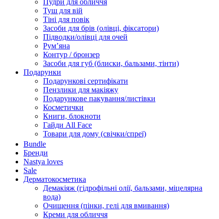
Пудри для обличчя
Туш для вій
Тіні для повік
Засоби для брів (олівці, фіксатори)
Підводки/олівці для очей
Румʼяна
Контур / бронзер
Засоби для губ (блиски, бальзами, тінти)
Подарунки
Подарункові сертифікати
Пензлики для макіяжу
Подарункове пакування/листівки
Косметички
Книги, блокноти
Гайди All Face
Товари для дому (свічки/спреї)
Bundle
Бренди
Nastya loves
Sale
Дерматокосметика
Демакіяж (гідрофільні олії, бальзами, міцелярна
вода)
Очищення (пінки, гелі для вмивання)
Креми для обличчя