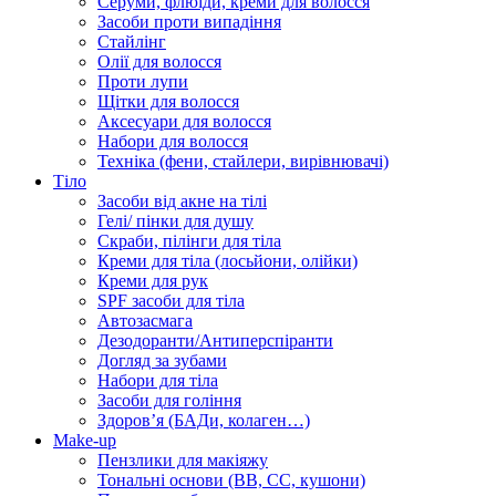
Серуми, флюїди, креми для волосся
Засоби проти випадіння
Стайлінг
Олії для волосся
Проти лупи
Щітки для волосся
Аксесуари для волосся
Набори для волосся
Техніка (фени, стайлери, вирівнювачі)
Тіло
Засоби від акне на тілі
Гелі/ пінки для душу
Скраби, пілінги для тіла
Креми для тіла (лосьйони, олійки)
Креми для рук
SPF засоби для тіла
Автозасмага
Дезодоранти/Антиперспіранти
Догляд за зубами
Набори для тіла
Засоби для гоління
Здоровʼя (БАДи, колаген…)
Make-up
Пензлики для макіяжу
Тональні основи (BB, CC, кушони)