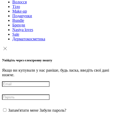
Волосся
Тіло
Make-up
Подарунки
Bundle
Бренди
Nastya loves
Sale
Дерматокосметика
Увійдіть через електронну пошту
Якщо ви купували у нас раніше, будь ласка, введіть свої дані
нижче.
Запам'ятати мене
Забули пароль?