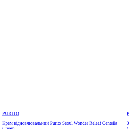
PURITO
Крем відновлювальний Purito Seoul Wonder Releaf Centella
З
Cream