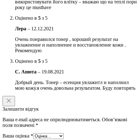
використовувати його влітку – вважаю що на теплі пори
року це musthave
Додаткові діючі речовини :
Оцінено в
5
з 5
Токоферол
зменшує глибину зморшок, стимулює синтез
колагену, запобігає старечу пігментацію, уповільнює прояв
Лера
–
12.12.2021
вікової в’ялості шкіри. Сприяє утриманню вологи в шкірі,
надає гладкість, тонізує.
Очень понравился тонер , хороший результат на
увлажнение и наполнение и восстановление кожи .
Гіалуронат натрію
– низькомолекулярна форма
Рекомендую
гіалуронової кислоти. Проникає в глибокі шари епідермісу,
активно зволожує клітини, сприяє утриманню вологи в
Оцінено в
5
з 5
шкірі. Утворює захисний шар, який не дає волозі
С. Анюта
–
19.08.2021
випаруватися
Добрый день. Тонер – есенция увлажнтл и наполнил
Екстракт зеленого чаю
– антиоксидант, має захисну і
мою кожу.я очень довольна результатом. Буду повторять
протизапальну дію, вирівнює тон особи, відмінно бореться
із запаленнями і регулює вироблення шкірного сала.
Амінокислоти
глибоко зволожують шкіру, покращують
Залишити відгук
мікроциркуляцію та обмінні процеси між клітинами.
Сприяють синтезу білків і колагену, оберігають шкіру від
Ваша e-mail адреса не оприлюднюватиметься.
Обов’язкові
шкідливого впливу зовнішніх факторів
поля позначені
*
Гідролізований лецитин
зміцнює клітини і волокна
Ваша оцінка
*
епідермісу, допомагають засвоювати корисні речовини.