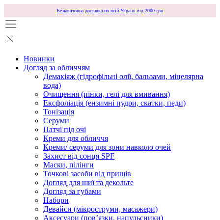
Безкоштовна доставка по всій Україні від 2000 грн
Новинки
Догляд за обличчям
Демакіяж (гідрофільні олії, бальзами, міцелярна
вода)
Очищення (пінки, гелі для вмивання)
Ексфоліація (ензимні пудри, скатки, педи)
Тонізація
Серуми
Патчі під очі
Креми для обличчя
Креми/ серуми для зони навколо очей
Захист від сонця SPF
Маски, пілінги
Точкові засоби від прищів
Догляд для шиї та декольте
Догляд за губами
Набори
Девайси (мікроструми, масажери)
Аксесуари (повʼязки, напульсники)