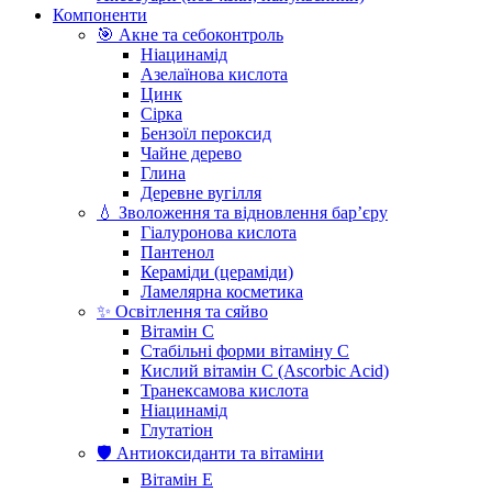
Компоненти
🎯 Акне та себоконтроль
Ніацинамід
Азелаїнова кислота
Цинк
Сірка
Бензоїл пероксид
Чайне дерево
Глина
Деревне вугілля
💧 Зволоження та відновлення бар’єру
Гіалуронова кислота
Пантенол
Кераміди (цераміди)
Ламелярна косметика
✨ Освітлення та сяйво
Вітамін С
Стабільні форми вітаміну С
Кислий вітамін С (Ascorbic Acid)
Транексамова кислота
Ніацинамід
Глутатіон
🛡️ Антиоксиданти та вітаміни
Вітамін Е