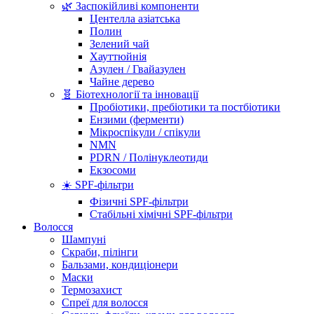
🌿 Заспокійливі компоненти
Центелла азіатська
Полин
Зелений чай
Хауттюйнія
Азулен / Гвайазулен
Чайне дерево
🧬 Біотехнології та інновації
Пробіотики, пребіотики та постбіотики
Ензими (ферменти)
Мікроспікули / спікули
NMN
PDRN / Полінуклеотиди
Екзосоми
☀️ SPF-фільтри
Фізичні SPF-фільтри
Стабільні хімічні SPF-фільтри
Волосся
Шампуні
Скраби, пілінги
Бальзами, кондиціонери
Маски
Термозахист
Спреї для волосся