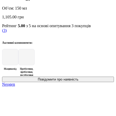
Об’єм: 150 мл
1,105.00
грн
Рейтинг
5.00
з 5 на основі опитування
3
покупців
(
3
)
Активні компоненти:
Ніацинамід
Пробіотики,
пребіотики,
постбіотики
Neogen