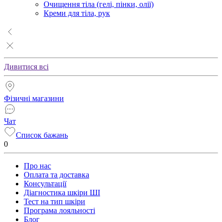
Очищення тіла (гелі, пінки, олії)
Креми для тіла, рук
Дивитися всі
Фізичні магазини
Чат
Список бажань
0
Про нас
Оплата та доставка
Консультації
Діагностика шкіри ШІ
Тест на тип шкіри
Програма лояльності
Блог