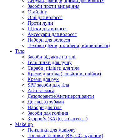
Серуми, флюїди, креми для волосся
Засоби проти випадіння
Стайлінг
Олії для волосся
Проти лупи
Щітки для волосся
Аксесуари для волосся
Набори для волосся
Техніка (фени, стайлери, вирівнювачі)
Тіло
Засоби від акне на тілі
Гелі/ пінки для душу
Скраби, пілінги для тіла
Креми для тіла (лосьйони, олійки)
Креми для рук
SPF засоби для тіла
Автозасмага
Дезодоранти/Антиперспіранти
Догляд за зубами
Набори для тіла
Засоби для гоління
Здоровʼя (БАДи, колаген…)
Make-up
Пензлики для макіяжу
Тональні основи (BB, CC, кушони)