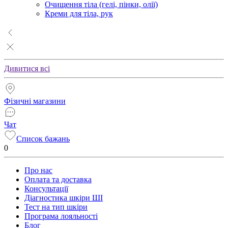
Очищення тіла (гелі, пінки, олії)
Креми для тіла, рук
Дивитися всі
Фізичні магазини
Чат
Список бажань
0
Про нас
Оплата та доставка
Консультації
Діагностика шкіри ШІ
Тест на тип шкіри
Програма лояльності
Блог