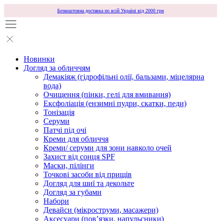
Безкоштовна доставка по всій Україні від 2000 грн
Новинки
Догляд за обличчям
Демакіяж (гідрофільні олії, бальзами, міцелярна
вода)
Очищення (пінки, гелі для вмивання)
Ексфоліація (ензимні пудри, скатки, педи)
Тонізація
Серуми
Патчі під очі
Креми для обличчя
Креми/ серуми для зони навколо очей
Захист від сонця SPF
Маски, пілінги
Точкові засоби від прищів
Догляд для шиї та декольте
Догляд за губами
Набори
Девайси (мікроструми, масажери)
Аксесуари (повʼязки, напульсники)