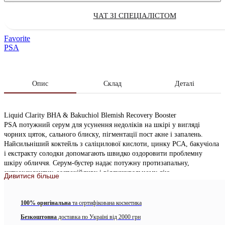
ЧАТ ЗІ СПЕЦІАЛІСТОМ
Favorite
PSA
Опис
Склад
Деталі
Liquid Clarity BHA & Bakuchiol Blemish Recovery Booster
PSA потужний серум для усунення недоліків на шкірі у вигляді
чорних цяток, сального блиску, пігментації пост акне і запалень.
Найсильніший коктейль з саліцилової кислоти, цинку PCA, бакучіола
і екстракту солодки допомагають швидко оздоровити проблемну
шкіру обличчя. Серум-бустер надає потужну протизапальну,
антиоксидантну, заспокійливу і відлущувальному дію.
Дивитися більше
Серум містить:
100% оригінальна
та сертифікована косметика
саліцилову кислоту (BHA кислота 2%) має антибактеріальну,
антисептичну, протизапальну дію. Допомагає звузити пори,
Безкоштовна
доставка по Україні від 2000 грн