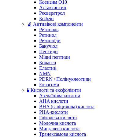
Коензим Q10
Астаксантин
Ресвератрол
Кофеїн
🔬 Антивікові компоненти
Ретиналь
Ретинол
Ретиноїди
Бакучіол
Пептиди
Мідні пептиди
Колаген
Еластин
NMN
PDRN / Полінуклеотиди
Екзосоми
🧪 Кислоти та ексфоліанти
Азелаїнова кислота
AHA кислоти
BHA (саліцилова) кислота
PHA-кислоти
Гліколева кислота
Молочна кислота
Мигдалева кислота
Транексамова кислота