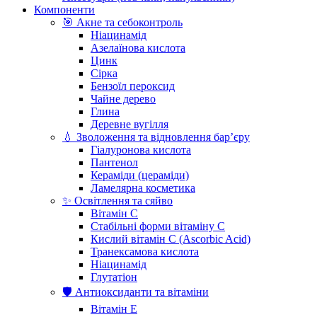
Компоненти
🎯 Акне та себоконтроль
Ніацинамід
Азелаїнова кислота
Цинк
Сірка
Бензоїл пероксид
Чайне дерево
Глина
Деревне вугілля
💧 Зволоження та відновлення бар’єру
Гіалуронова кислота
Пантенол
Кераміди (цераміди)
Ламелярна косметика
✨ Освітлення та сяйво
Вітамін С
Стабільні форми вітаміну С
Кислий вітамін С (Ascorbic Acid)
Транексамова кислота
Ніацинамід
Глутатіон
🛡️ Антиоксиданти та вітаміни
Вітамін Е