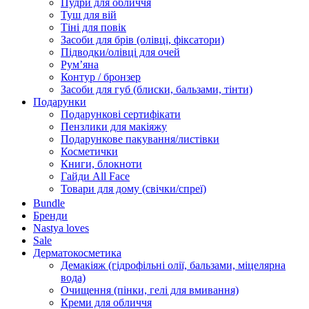
Пудри для обличчя
Туш для вій
Тіні для повік
Засоби для брів (олівці, фіксатори)
Підводки/олівці для очей
Румʼяна
Контур / бронзер
Засоби для губ (блиски, бальзами, тінти)
Подарунки
Подарункові сертифікати
Пензлики для макіяжу
Подарункове пакування/листівки
Косметички
Книги, блокноти
Гайди All Face
Товари для дому (свічки/спреї)
Bundle
Бренди
Nastya loves
Sale
Дерматокосметика
Демакіяж (гідрофільні олії, бальзами, міцелярна
вода)
Очищення (пінки, гелі для вмивання)
Креми для обличчя