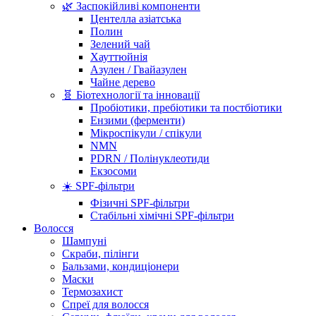
🌿 Заспокійливі компоненти
Центелла азіатська
Полин
Зелений чай
Хауттюйнія
Азулен / Гвайазулен
Чайне дерево
🧬 Біотехнології та інновації
Пробіотики, пребіотики та постбіотики
Ензими (ферменти)
Мікроспікули / спікули
NMN
PDRN / Полінуклеотиди
Екзосоми
☀️ SPF-фільтри
Фізичні SPF-фільтри
Стабільні хімічні SPF-фільтри
Волосся
Шампуні
Скраби, пілінги
Бальзами, кондиціонери
Маски
Термозахист
Спреї для волосся