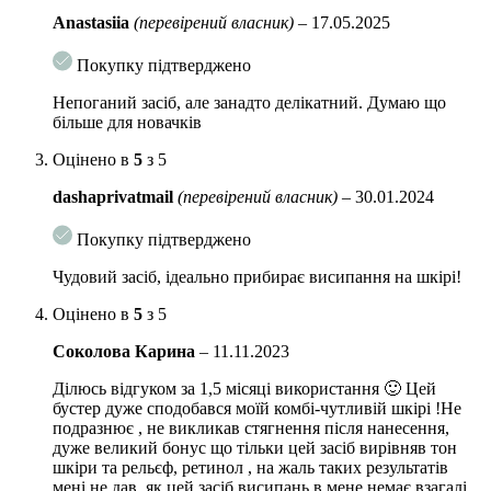
РН засобу: 4-5
Anastasiia
(перевірений власник)
–
17.05.2025
Особливості використання:
нанесіть кілька крапель на обличчя і
Покупку підтверджено
всюди, де є висипання. Можна використовувати соло або в суміші з
будь-якими есенціями, серумами, кремами або маслами для усунення
Непоганий засіб, але занадто делікатний. Думаю що
прищів.
більше для новачків
Об‘єм:
15 мл
Оцінено в
5
з 5
dashaprivatmail
(перевірений власник)
–
30.01.2024
Покупку підтверджено
Чудовий засіб, ідеально прибирає висипання на шкірі!
Оцінено в
5
з 5
Соколова Карина
–
11.11.2023
Ділюсь відгуком за 1,5 місяці використання 🙂 Цей
бустер дуже сподобався моїй комбі-чутливій шкірі !Не
подразнює , не викликав стягнення після нанесення,
дуже великий бонус що тільки цей засіб вирівняв тон
шкіри та рельєф, ретинол , на жаль таких результатів
мені не дав, як цей засіб.висипань в мене немає взагалі