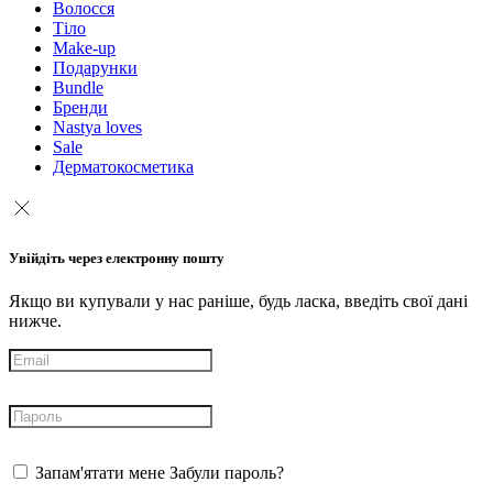
Волосся
Тіло
Make-up
Подарунки
Bundle
Бренди
Nastya loves
Sale
Дерматокосметика
Увійдіть через електронну пошту
Якщо ви купували у нас раніше, будь ласка, введіть свої дані
нижче.
Запам'ятати мене
Забули пароль?