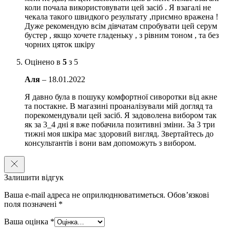
коли почала використовувати цей засіб . Я взагалі не
чекала такого швидкого результату ,приємно вражена !
Дуже рекомендую всім дівчатам спробувати цей серум
бустер , якщо хочете гладеньку , з рівним тоном , та без
чорних цяток шкіру
Оцінено в
5
з 5
Аля
–
18.01.2022
Я давно була в пошуку комфортної сиворотки від акне
та постакне. В магазині проаналізували мій догляд та
порекомендували цей засіб. Я задоволена вибором так
як за 3_4 дні я вже побачила позитивні зміни. За 3 три
тижні моя шкіра має здоровий вигляд. Звертайтесь до
консультантів і вони вам допоможуть з вибором.
Залишити відгук
Ваша e-mail адреса не оприлюднюватиметься.
Обов’язкові
поля позначені
*
Ваша оцінка
*