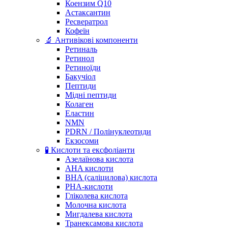
Коензим Q10
Астаксантин
Ресвератрол
Кофеїн
🔬 Антивікові компоненти
Ретиналь
Ретинол
Ретиноїди
Бакучіол
Пептиди
Мідні пептиди
Колаген
Еластин
NMN
PDRN / Полінуклеотиди
Екзосоми
🧪 Кислоти та ексфоліанти
Азелаїнова кислота
AHA кислоти
BHA (саліцилова) кислота
PHA-кислоти
Гліколева кислота
Молочна кислота
Мигдалева кислота
Транексамова кислота