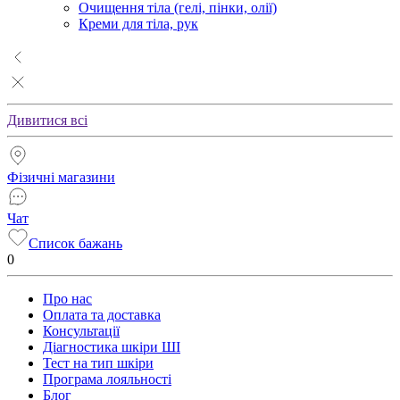
Очищення тіла (гелі, пінки, олії)
Креми для тіла, рук
Дивитися всі
Фізичні магазини
Чат
Список бажань
0
Про нас
Оплата та доставка
Консультації
Діагностика шкіри ШІ
Тест на тип шкіри
Програма лояльності
Блог