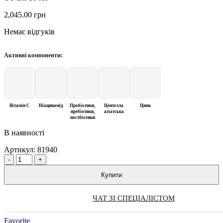
2,045.00
грн
Немає відгуків
Активні компоненти:
Вітамін С
Ніацинамід
Пробіотики,
Центелла
Цинк
пребіотики,
азіатська
постбіотики
В наявності
Артикул:
81940
Quantity
Купити
ЧАТ ЗІ СПЕЦІАЛІСТОМ
Favorite