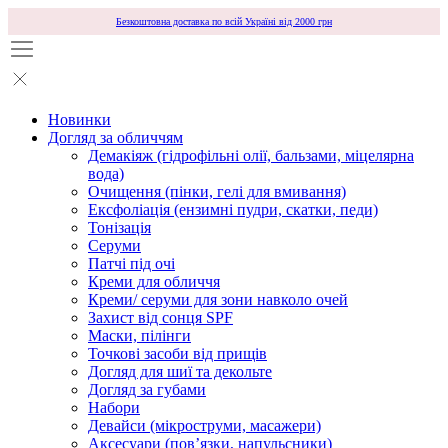
Безкоштовна доставка по всій Україні від 2000 грн
Новинки
Догляд за обличчям
Демакіяж (гідрофільні олії, бальзами, міцелярна
вода)
Очищення (пінки, гелі для вмивання)
Ексфоліація (ензимні пудри, скатки, педи)
Тонізація
Серуми
Патчі під очі
Креми для обличчя
Креми/ серуми для зони навколо очей
Захист від сонця SPF
Маски, пілінги
Точкові засоби від прищів
Догляд для шиї та декольте
Догляд за губами
Набори
Девайси (мікроструми, масажери)
Аксесуари (повʼязки, напульсники)