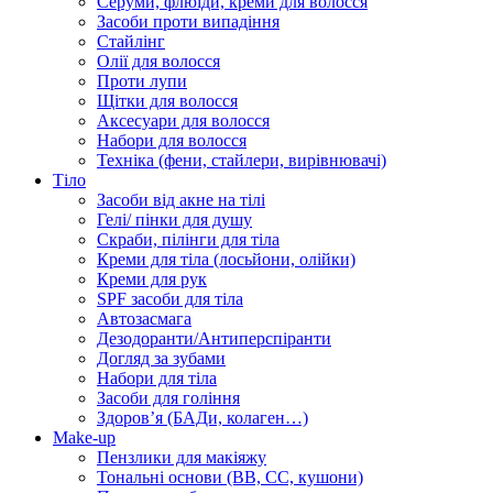
Серуми, флюїди, креми для волосся
Засоби проти випадіння
Стайлінг
Олії для волосся
Проти лупи
Щітки для волосся
Аксесуари для волосся
Набори для волосся
Техніка (фени, стайлери, вирівнювачі)
Тіло
Засоби від акне на тілі
Гелі/ пінки для душу
Скраби, пілінги для тіла
Креми для тіла (лосьйони, олійки)
Креми для рук
SPF засоби для тіла
Автозасмага
Дезодоранти/Антиперспіранти
Догляд за зубами
Набори для тіла
Засоби для гоління
Здоровʼя (БАДи, колаген…)
Make-up
Пензлики для макіяжу
Тональні основи (BB, CC, кушони)