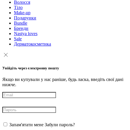
Волосся
Тіло
Make-up
Подарунки
Bundle
Бренди
Nastya loves
Sale
Дерматокосметика
Увійдіть через електронну пошту
Якщо ви купували у нас раніше, будь ласка, введіть свої дані
нижче.
Запам'ятати мене
Забули пароль?