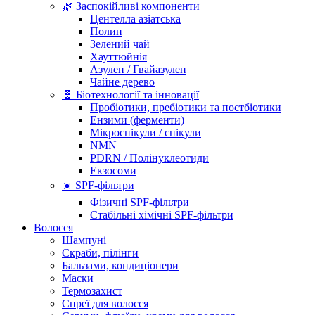
🌿 Заспокійливі компоненти
Центелла азіатська
Полин
Зелений чай
Хауттюйнія
Азулен / Гвайазулен
Чайне дерево
🧬 Біотехнології та інновації
Пробіотики, пребіотики та постбіотики
Ензими (ферменти)
Мікроспікули / спікули
NMN
PDRN / Полінуклеотиди
Екзосоми
☀️ SPF-фільтри
Фізичні SPF-фільтри
Стабільні хімічні SPF-фільтри
Волосся
Шампуні
Скраби, пілінги
Бальзами, кондиціонери
Маски
Термозахист
Спреї для волосся