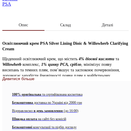
PSA
Опис
Склад
Деталі
Освітлюючий крем PSA Silver Lining Dioic & Willowherb Clarifying
Cream
Щоденний освітлюючий крем, що містить
4% діоєвої кислоти
та
Willowherb
комплекс,
1% цинку PCA, срібло
, мінімізує появу
висипань та темних плям, пом’якшує та заспокоює почервоніння,
допомагає запобігти ймовірності появи плям у майбутньому.
Дивитися більше
У цій формулі активні речовини, які спрямовані на боротьбу з
плямами та дають змогу підтримувати чистоту шкіри протягом
100% оригінальна
та сертифікована косметика
довгого часу.
Безкоштовна
доставка по Україні від 2000 грн
Використовуйте як зволожувальний крем або як профілактичний засіб
Відправляємо
в день замовлення
(до 16:00)
для очищення шкіри.
Швидка оплата
на сайті без комісій
Підходить для всіх типів шкіри, особливо схильної до висипань, та
Безкоштовні
консультації та підбір догляду
такої, що має нерівну текстуру і сліди від акне.