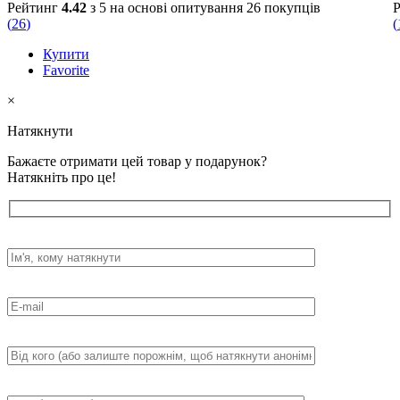
Рейтинг
4.42
з 5 на основі опитування
26
покупців
Ранковий/вечірній догляд.
(
26
)
(
Вранці завжди використовуйте крем з SPF.
Купити
Favorite
×
Натякнути
Бажаєте отримати цей товар у подарунок?
Натякніть про це!