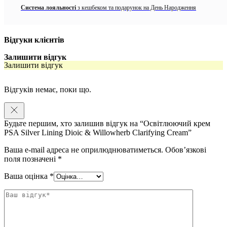
Система лояльності
з кешбеком та подарунок на День Народження
Особливості PSA Silver Lining Dioic & Willowherb Clarifying
Cream:
Заспокоює чутливу шкіру.
Відгуки клієнтів
Усуває сліди після висипань.
Залишити відгук
Залишити відгук
Допомагає запобігти появі висипань у майбутньому.
Відгуків немає, поки що.
Засіб має:
Миттєвий ефект:
Будьте першим, хто залишив відгук на “Освітлюючий крем
Шкіра отримує легке зволоження.
PSA Silver Lining Dioic & Willowherb Clarifying Cream”
Сприяє заспокоєнню шкіри, схильної до утворення плям.
Ваша e-mail адреса не оприлюднюватиметься.
Обов’язкові
поля позначені
*
Довгостроковий ефект:
Ваша оцінка
*
Мінімізується поява висипань та вугрів.
Зникають сліди від запалень.
Регулюється вироблення себуму.