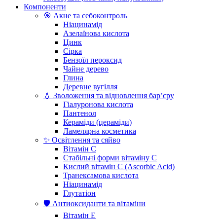
Компоненти
🎯 Акне та себоконтроль
Ніацинамід
Азелаїнова кислота
Цинк
Сірка
Бензоїл пероксид
Чайне дерево
Глина
Деревне вугілля
💧 Зволоження та відновлення бар’єру
Гіалуронова кислота
Пантенол
Кераміди (цераміди)
Ламелярна косметика
✨ Освітлення та сяйво
Вітамін С
Стабільні форми вітаміну С
Кислий вітамін С (Ascorbic Acid)
Транексамова кислота
Ніацинамід
Глутатіон
🛡️ Антиоксиданти та вітаміни
Вітамін Е