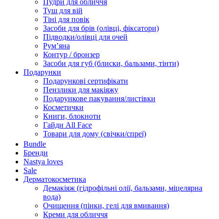
Пудри для обличчя
Туш для вій
Тіні для повік
Засоби для брів (олівці, фіксатори)
Підводки/олівці для очей
Румʼяна
Контур / бронзер
Засоби для губ (блиски, бальзами, тінти)
Подарунки
Подарункові сертифікати
Пензлики для макіяжу
Подарункове пакування/листівки
Косметички
Книги, блокноти
Гайди All Face
Товари для дому (свічки/спреї)
Bundle
Бренди
Nastya loves
Sale
Дерматокосметика
Демакіяж (гідрофільні олії, бальзами, міцелярна
вода)
Очищення (пінки, гелі для вмивання)
Креми для обличчя