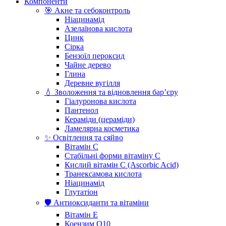
Компоненти
🎯 Акне та себоконтроль
Ніацинамід
Азелаїнова кислота
Цинк
Сірка
Бензоїл пероксид
Чайне дерево
Глина
Деревне вугілля
💧 Зволоження та відновлення бар’єру
Гіалуронова кислота
Пантенол
Кераміди (цераміди)
Ламелярна косметика
✨ Освітлення та сяйво
Вітамін С
Стабільні форми вітаміну С
Кислий вітамін С (Ascorbic Acid)
Транексамова кислота
Ніацинамід
Глутатіон
🛡️ Антиоксиданти та вітаміни
Вітамін Е
Коензим Q10