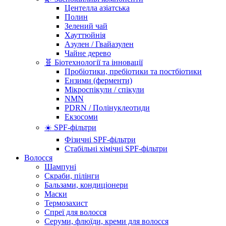
Центелла азіатська
Полин
Зелений чай
Хауттюйнія
Азулен / Гвайазулен
Чайне дерево
🧬 Біотехнології та інновації
Пробіотики, пребіотики та постбіотики
Ензими (ферменти)
Мікроспікули / спікули
NMN
PDRN / Полінуклеотиди
Екзосоми
☀️ SPF-фільтри
Фізичні SPF-фільтри
Стабільні хімічні SPF-фільтри
Волосся
Шампуні
Скраби, пілінги
Бальзами, кондиціонери
Маски
Термозахист
Спреї для волосся
Серуми, флюїди, креми для волосся