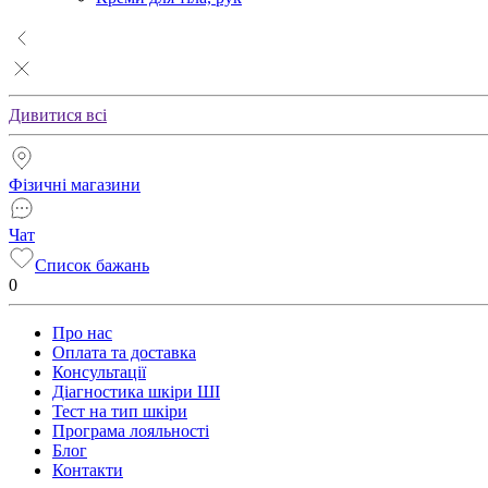
Дивитися всі
Фізичні магазини
Чат
Список бажань
0
Про нас
Оплата та доставка
Консультації
Діагностика шкіри ШІ
Тест на тип шкіри
Програма лояльності
Блог
Контакти