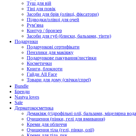
Туш для вій
Тіні для повік
Засоби для брів (олівці, фіксатори)
Підводки/олівці для очей
Румʼяна
Контур / бронзер
Засоби для губ (блиски, бальзами, тінти)
Подарунки
Подарункові сертифікати
Пензлики для макіяжу
Подарункове пакування/листівки
Косметички
Книги, блокноти
Гайди All Face
Товари для дому (свічки/спреї)
Bundle
Бренди
Nastya loves
Sale
Дерматокосметика
Демакіяж (гідрофільні олії, бальзами, міцелярна вода
Очищення (пінки, гелі для вмивання)
Креми для обличчя
Очищення тіла (гелі, пінки, олії)
Креми для тіла, рук