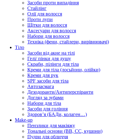
Засоби проти випадіння
Стайлінг
Олії для волосся
Проти лупи
Щітки для волосся
Аксесуари для волосся
Набори для волосся
Техніка (фени, стайлери, вирівнювачі)
Тіло
Засоби від акне на тілі
Гелі/ пінки для душу
Скраби, пілінги для тіла
Креми для тіла (лосьйони, олійки)
Креми для рук
SPF засоби для тіла
Автозасмага
Дезодоранти/Антиперспіранти
Догляд за зубами
Набори для тіла
Засоби для гоління
Здоровʼя (БАДи, колаген…)
Make-up
Пензлики для макіяжу
Тональні основи (BB, CC, кушони)
Пудри для обличчя