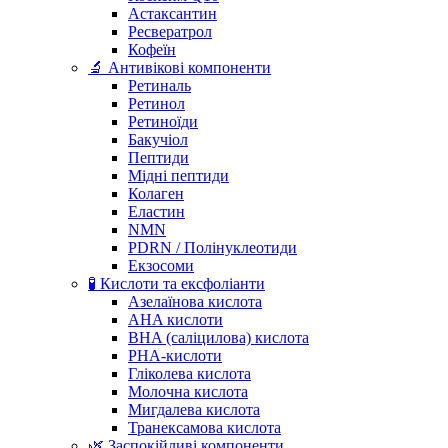
Астаксантин
Ресвератрол
Кофеїн
🔬 Антивікові компоненти
Ретиналь
Ретинол
Ретиноїди
Бакучіол
Пептиди
Мідні пептиди
Колаген
Еластин
NMN
PDRN / Полінуклеотиди
Екзосоми
🧪 Кислоти та ексфоліанти
Азелаїнова кислота
AHA кислоти
BHA (саліцилова) кислота
PHA-кислоти
Гліколева кислота
Молочна кислота
Мигдалева кислота
Транексамова кислота
🌿 Заспокійливі компоненти