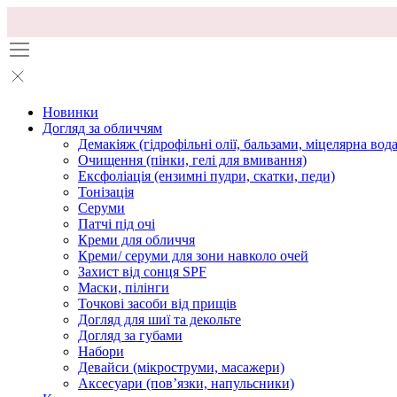
Новинки
Догляд за обличчям
Демакіяж (гідрофільні олії, бальзами, міцелярна вода
Очищення (пінки, гелі для вмивання)
Ексфоліація (ензимні пудри, скатки, педи)
Тонізація
Серуми
Патчі під очі
Креми для обличчя
Креми/ серуми для зони навколо очей
Захист від сонця SPF
Маски, пілінги
Точкові засоби від прищів
Догляд для шиї та декольте
Догляд за губами
Набори
Девайси (мікроструми, масажери)
Аксесуари (повʼязки, напульсники)