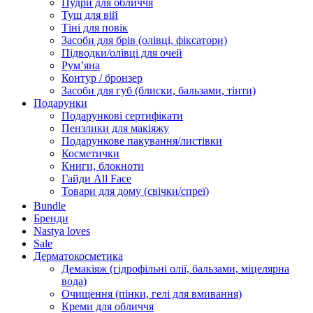
Пудри для обличчя
Туш для вій
Тіні для повік
Засоби для брів (олівці, фіксатори)
Підводки/олівці для очей
Румʼяна
Контур / бронзер
Засоби для губ (блиски, бальзами, тінти)
Подарунки
Подарункові сертифікати
Пензлики для макіяжу
Подарункове пакування/листівки
Косметички
Книги, блокноти
Гайди All Face
Товари для дому (свічки/спреї)
Bundle
Бренди
Nastya loves
Sale
Дерматокосметика
Демакіяж (гідрофільні олії, бальзами, міцелярна
вода)
Очищення (пінки, гелі для вмивання)
Креми для обличчя