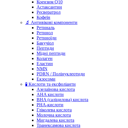
Коензим Q10
Астаксантин
Ресвератрол
Кофеїн
🔬 Антивікові компоненти
Ретиналь
Ретинол
Ретиноїди
Бакучіол
Пептиди
Мідні пептиди
Колаген
Еластин
NMN
PDRN / Полінуклеотиди
Екзосоми
🧪 Кислоти та ексфоліанти
Азелаїнова кислота
AHA кислоти
BHA (саліцилова) кислота
PHA-кислоти
Гліколева кислота
Молочна кислота
Мигдалева кислота
Транексамова кислота