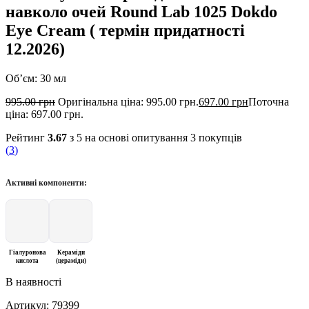
навколо очей Round Lab 1025 Dokdo
Eye Cream ( термін придатності
12.2026)
Об’єм: 30 мл
995.00
грн
Оригінальна ціна: 995.00 грн.
697.00
грн
Поточна
ціна: 697.00 грн.
Рейтинг
3.67
з 5 на основі опитування
3
покупців
(
3
)
Активні компоненти:
Гіалуронова
Кераміди
кислота
(цераміди)
В наявності
Артикул:
79399