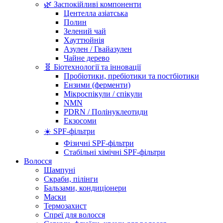
🌿 Заспокійливі компоненти
Центелла азіатська
Полин
Зелений чай
Хауттюйнія
Азулен / Гвайазулен
Чайне дерево
🧬 Біотехнології та інновації
Пробіотики, пребіотики та постбіотики
Ензими (ферменти)
Мікроспікули / спікули
NMN
PDRN / Полінуклеотиди
Екзосоми
☀️ SPF-фільтри
Фізичні SPF-фільтри
Стабільні хімічні SPF-фільтри
Волосся
Шампуні
Скраби, пілінги
Бальзами, кондиціонери
Маски
Термозахист
Спреї для волосся