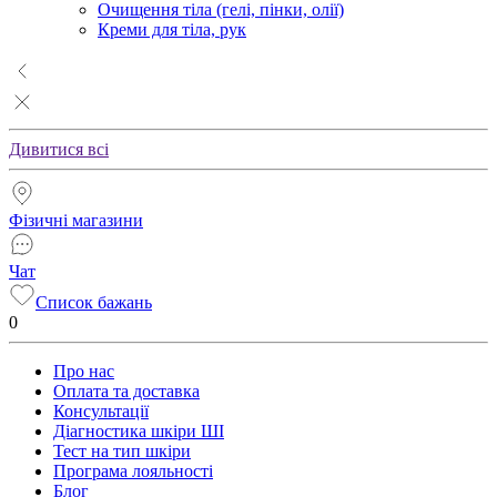
Очищення тіла (гелі, пінки, олії)
Креми для тіла, рук
Дивитися всі
Фізичні магазини
Чат
Список бажань
0
Про нас
Оплата та доставка
Консультації
Діагностика шкіри ШІ
Тест на тип шкіри
Програма лояльності
Блог