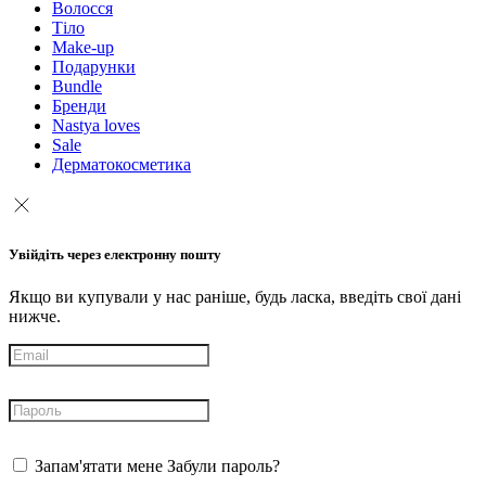
Волосся
Тіло
Make-up
Подарунки
Bundle
Бренди
Nastya loves
Sale
Дерматокосметика
Увійдіть через електронну пошту
Якщо ви купували у нас раніше, будь ласка, введіть свої дані
нижче.
Запам'ятати мене
Забули пароль?