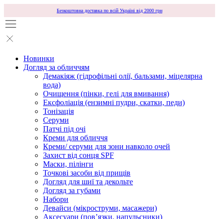
Безкоштовна доставка по всій Україні від 2000 грн
Новинки
Догляд за обличчям
Демакіяж (гідрофільні олії, бальзами, міцелярна
вода)
Очищення (пінки, гелі для вмивання)
Ексфоліація (ензимні пудри, скатки, педи)
Тонізація
Серуми
Патчі під очі
Креми для обличчя
Креми/ серуми для зони навколо очей
Захист від сонця SPF
Маски, пілінги
Точкові засоби від прищів
Догляд для шиї та декольте
Догляд за губами
Набори
Девайси (мікроструми, масажери)
Аксесуари (повʼязки, напульсники)