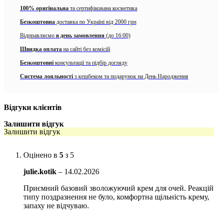
Освітлює зону під очима
100% оригінальна
та сертифікована косметика
Безкоштовна
доставка по Україні від 2000 грн
Зміцнює бар’єрні функції шкіри
Відправляємо
в день замовлення
(до 16:00)
Підвищує пружність та еластичність шкіри.
Швидка оплата
на сайті без комісій
Усуває почуття сухості та стягнутості
Безкоштовні
консультації та підбір догляду
Бореться з ознаками старіння шкіри
Система лояльності
з кешбеком та подарунок на День Народження
Активні компоненти:
Масло ши – зволожує шкіру, надає їй здорового вигляду,
Відгуки клієнтів
робить її м’якою та шовковистою, прибирає почервоніння та
Залишити відгук
лущення.
Залишити відгук
Морська вода – відновлює рівень вологи в шкірі, стимулює
синтез ліпідів, відновлює бар’єрні функції шкіри, тонізує і
Оцінено в
5
з 5
посилює проникнення інших речовин у глибокі шари
дерми. Глибинна морська вода з острова Токто містить 72
julie.kotik
–
14.02.2026
види корисних мінералів, макро- та мікроелементів, які не
тільки підтримують здоров’я шкіри, глибоко зволожують,
Приємний базовий зволожуючий крем для очей. Реакцій
типу поздразнення не було, комфортна щільність крему,
зміцнюють імунітет шкіри.
запаху не відчуваю.
Екстракти ірландського моху та цукрової тростини – мають