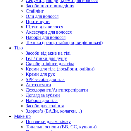
Серуми, флюїди, креми для волосся
Засоби проти випадіння
Стайлінг
Олії для волосся
Проти лупи
Щітки для волосся
Аксесуари для волосся
Набори для волосся
Техніка (фени, стайлери, вирівнювачі)
Тіло
Засоби від акне на тілі
Гелі/ пінки для душу
Скраби, пілінги для тіла
Креми для тіла (лосьйони, олійки)
Креми для рук
SPF засоби для тіла
Автозасмага
Дезодоранти/Антиперспіранти
Догляд за зубами
Набори для тіла
Засоби для гоління
Здоровʼя (БАДи, колаген…)
Make-up
Пензлики для макіяжу
Тональні основи (BB, CC, кушони)