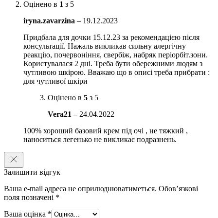
Оцінено в
1
з 5
омолоджуючу дію, плюс є потужним антиоксидантом,
надають антибактеріальну, протизапальну та тонізуючу дію
iryna.zavarzina
–
19.12.2023
на шкіру. Сприяють регенерації шкірних покривів, що
перешкоджає процесам старіння
Придбала для дочки 15.12.23 за рекомендацією після
консультації. Нажаль викликав сильну алергічну
Комплекс гіалуронової кислоти – притягує вологу в глибокі
реакцію, почервоніння, свербіж, набряк періорбіт.зони.
шари дерми, запобігає зневодненості шкіри.
Користувалася 2 дні. Треба бути обережними людям з
чутливою шкірою. Вважаю що в описі треба прибрати :
Комплекс 5 видів керамідів (церамід AP, керамід AS,
для чутливої шкіри
церамід EOP, церамід NP, церамід NS) – ліпіди, що
наповнюють шкіру життєвою енергією і підвищують її
Оцінено в
5
з 5
захисні функції.
Vera21
–
24.04.2022
Гліцерин – має здатність притягувати та утримувати воду,
сприяє створенню захисного бар’єру на шкірі
100% хороший базовий крем під очі , не тяжкий ,
наноситься легенько не викликає подразнень.
Лецитин – активно впливає на шкіру, значно покращуючи її
стан та зовнішній вигляд
Бета-глюкан – прискорює відновлення шкіри, захищає шкіру
Залишити відгук
від втрати пружності при UV опроміненні, уповільнює
Ваша e-mail адреса не оприлюднюватиметься.
Обов’язкові
спричинене ультрафіолетом окиснення шкірних ліпідів.
поля позначені
*
Особливості застосування:
Нанести на область під очима легкими
Ваша оцінка
*
рухами, що поплескують. Можна наносити на все обличчя.