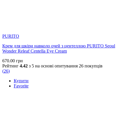
PURITO
Крем для шкіри навколо очей з центеллою PURITO Seoul
Wonder Releaf Centella Eye Cream
670.00
грн
Рейтинг
4.42
з 5 на основі опитування
26
покупців
(
26
)
Купити
Favorite