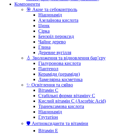
Компоненти
🎯 Акне та себоконтроль
Ніацинамід
Азелаїнова кислота
Цинк
Сірка
Бензоїл пероксид
Чайне дерево
Глина
Деревне вугілля
💧 Зволоження та відновлення бар’єру
Гіалуронова кислота
Пантенол
Кераміди (цераміди)
Ламелярна косметика
✨ Освітлення та сяйво
Вітамін С
Стабільні форми вітаміну С
Кислий вітамін С (Ascorbic Acid)
Транексамова кислота
Ніацинамід
Глутатіон
🛡️ Антиоксиданти та вітаміни
Вітамін Е