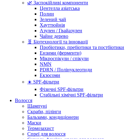
🌿 Заспокійливі компоненти
Центелла азіатська
Полин
Зелений чай
Хауттюйнія
Азулен / Гвайазулен
Чайне дерево
🧬 Біотехнології та інновації
Пробіотики, пребіотики та постбіотики
Ензими (ферменти)
Мікроспікули / спікули
NMN
PDRN / Полінуклеотиди
Екзосоми
☀️ SPF-фільтри
Фізичні SPF-фільтри
Стабільні хімічні SPF-фільтри
Волосся
Шампуні
Скраби, пілінги
Бальзами, кондиціонери
Маски
Термозахист
Спреї для волосся