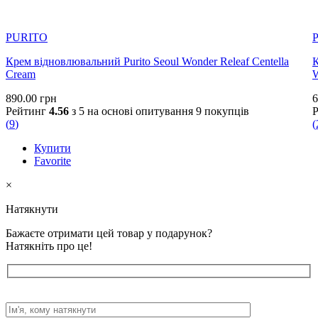
PURITO
Крем відновлювальний Purito Seoul Wonder Releaf Centella
К
Cream
W
890.00
грн
6
Рейтинг
4.56
з 5 на основі опитування
9
покупців
(
9
)
(
Купити
Favorite
×
Натякнути
Бажаєте отримати цей товар у подарунок?
Натякніть про це!