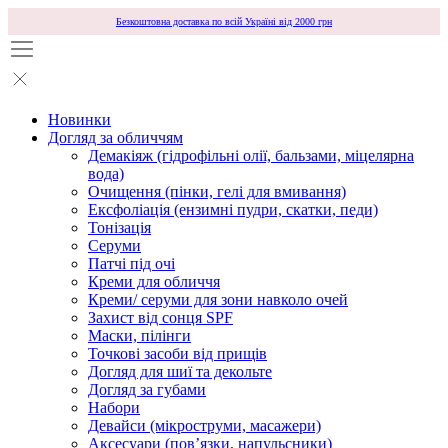
Безкоштовна доставка по всій Україні від 2000 грн
Новинки
Догляд за обличчям
Демакіяж (гідрофільні олії, бальзами, міцелярна
вода)
Очищення (пінки, гелі для вмивання)
Ексфоліація (ензимні пудри, скатки, педи)
Тонізація
Серуми
Патчі під очі
Креми для обличчя
Креми/ серуми для зони навколо очей
Захист від сонця SPF
Маски, пілінги
Точкові засоби від прищів
Догляд для шиї та декольте
Догляд за губами
Набори
Девайси (мікроструми, масажери)
Аксесуари (повʼязки, напульсники)