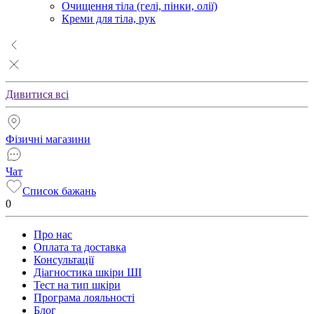
Очищення тіла (гелі, пінки, олії)
Креми для тіла, рук
Дивитися всі
Фізичні магазини
Чат
Список бажань
0
Про нас
Оплата та доставка
Консультації
Діагностика шкіри ШІ
Тест на тип шкіри
Програма лояльності
Блог