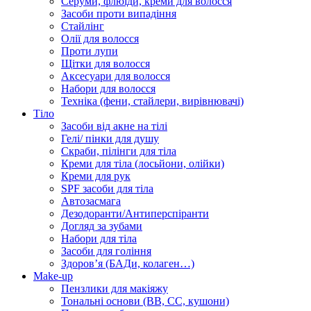
Серуми, флюїди, креми для волосся
Засоби проти випадіння
Стайлінг
Олії для волосся
Проти лупи
Щітки для волосся
Аксесуари для волосся
Набори для волосся
Техніка (фени, стайлери, вирівнювачі)
Тіло
Засоби від акне на тілі
Гелі/ пінки для душу
Скраби, пілінги для тіла
Креми для тіла (лосьйони, олійки)
Креми для рук
SPF засоби для тіла
Автозасмага
Дезодоранти/Антиперспіранти
Догляд за зубами
Набори для тіла
Засоби для гоління
Здоровʼя (БАДи, колаген…)
Make-up
Пензлики для макіяжу
Тональні основи (BB, CC, кушони)