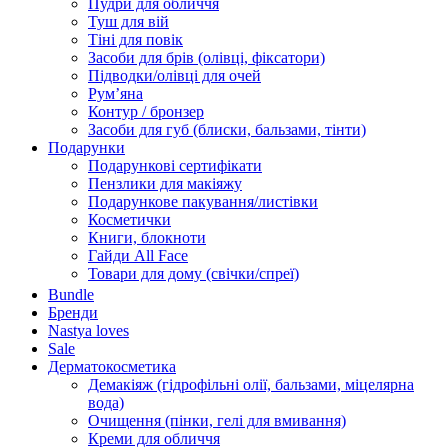
Пудри для обличчя
Туш для вій
Тіні для повік
Засоби для брів (олівці, фіксатори)
Підводки/олівці для очей
Румʼяна
Контур / бронзер
Засоби для губ (блиски, бальзами, тінти)
Подарунки
Подарункові сертифікати
Пензлики для макіяжу
Подарункове пакування/листівки
Косметички
Книги, блокноти
Гайди All Face
Товари для дому (свічки/спреї)
Bundle
Бренди
Nastya loves
Sale
Дерматокосметика
Демакіяж (гідрофільні олії, бальзами, міцелярна
вода)
Очищення (пінки, гелі для вмивання)
Креми для обличчя