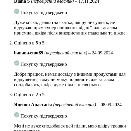
Diana S
(перевірений власник)
–
17.11.2024
залишається змити скатку теплою проточною водою, а потім обробити
обличчя кремом відповідно до потреб шкіри.
Покупку підтверджено
Об’єм:
120 мл
Дуже мʼяка, делікатна скатка, шкіру не сушить, не
відчуваю прям супер очищення від неї, але загалом
приємна і шкіра після використання гладенька та ніжна
Оцінено в
5
з 5
banana.enot69
(перевірений власник)
–
24.09.2024
Покупку підтверджено
Добре працює, немає досвіду з іншими продуктами для
відлущення, тому не можу порівняти, але загалом
сподобалось, шкіра дуже ніжна після нього
Оцінено в
2
з 5
Яценко Анастасія
(перевірений власник)
–
08.09.2024
Покупку підтверджено
Мені не луже сподобався цей пілінг, мою шкіру трошки