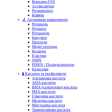
Коензим Q10
Астаксантин
Ресвератрол
Кофеїн
🔬 Антивікові компоненти
Ретиналь
Ретинол
Ретиноїди
Бакучіол
Пептиди
Мідні пептиди
Колаген
Еластин
NMN
PDRN / Полінуклеотиди
Екзосоми
🧪 Кислоти та ексфоліанти
Азелаїнова кислота
AHA кислоти
BHA (саліцилова) кислота
PHA-кислоти
Гліколева кислота
Молочна кислота
Мигдалева кислота
Транексамова кислота