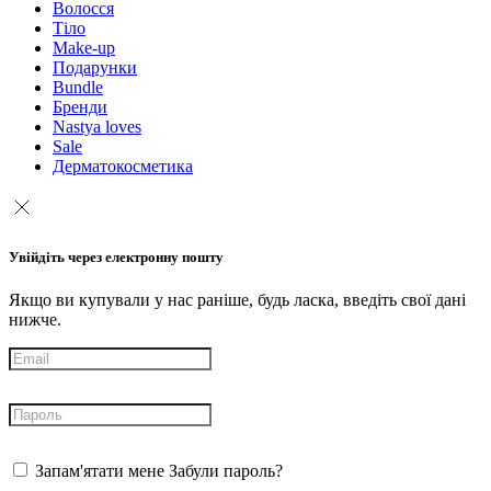
Волосся
Тіло
Make-up
Подарунки
Bundle
Бренди
Nastya loves
Sale
Дерматокосметика
Увійдіть через електронну пошту
Якщо ви купували у нас раніше, будь ласка, введіть свої дані
нижче.
Запам'ятати мене
Забули пароль?