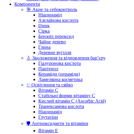
Компоненти
🎯 Акне та себоконтроль
Ніацинамід
Азелаїнова кислота
Цинк
Сірка
Бензоїл пероксид
Чайне дерево
Глина
Деревне вугілля
💧 Зволоження та відновлення бар’єру
Гіалуронова кислота
Пантенол
Кераміди (цераміди)
Ламелярна косметика
✨ Освітлення та сяйво
Вітамін С
Стабільні форми вітаміну С
Кислий вітамін С (Ascorbic Acid)
Транексамова кислота
Ніацинамід
Глутатіон
🛡️ Антиоксиданти та вітаміни
Вітамін Е