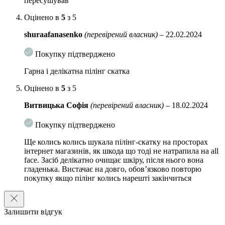
пересушував
Оцінено в
5
з 5
shuraafanasenko
(перевірений власник)
–
22.02.2024
Покупку підтверджено
Гарна і делікатна пілінг скатка
Оцінено в
5
з 5
Витвицька Софія
(перевірений власник)
–
18.02.2024
Покупку підтверджено
Ще колись колись шукала пілінг-скатку на просторах
інтернет магазинів, як шкода що тоді не натрапила на all
face. Засіб делікатно очищає шкіру, після нього вона
гладенька. Вистачає на довго, обов’язково повторю
покупку якщо пілінг колись нарешті закінчиться
Залишити відгук