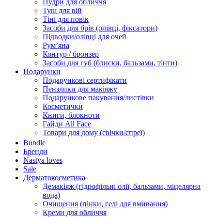
Пудри для обличчя
Туш для вій
Тіні для повік
Засоби для брів (олівці, фіксатори)
Підводки/олівці для очей
Румʼяна
Контур / бронзер
Засоби для губ (блиски, бальзами, тінти)
Подарунки
Подарункові сертифікати
Пензлики для макіяжу
Подарункове пакування/листівки
Косметички
Книги, блокноти
Гайди All Face
Товари для дому (свічки/спреї)
Bundle
Бренди
Nastya loves
Sale
Дерматокосметика
Демакіяж (гідрофільні олії, бальзами, міцелярна
вода)
Очищення (пінки, гелі для вмивання)
Креми для обличчя