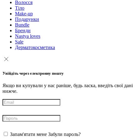
Волосся
Тіло
Make-up
Подарунки
Bundle
Бренди
Nastya loves
Sale
Дерматокосметика
Увійдіть через електронну пошту
Якщо ви купували у нас раніше, будь ласка, введіть свої дані
нижче.
Запам'ятати мене
Забули пароль?