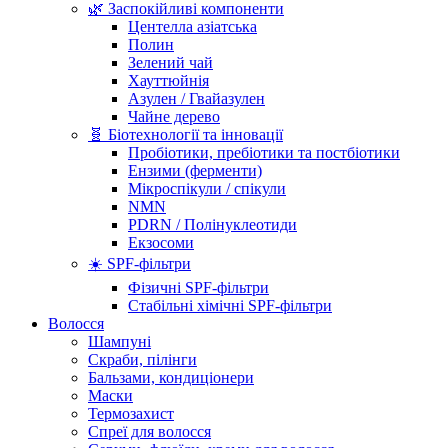
🌿 Заспокійливі компоненти
Центелла азіатська
Полин
Зелений чай
Хауттюйнія
Азулен / Гвайазулен
Чайне дерево
🧬 Біотехнології та інновації
Пробіотики, пребіотики та постбіотики
Ензими (ферменти)
Мікроспікули / спікули
NMN
PDRN / Полінуклеотиди
Екзосоми
☀️ SPF-фільтри
Фізичні SPF-фільтри
Стабільні хімічні SPF-фільтри
Волосся
Шампуні
Скраби, пілінги
Бальзами, кондиціонери
Маски
Термозахист
Спреї для волосся