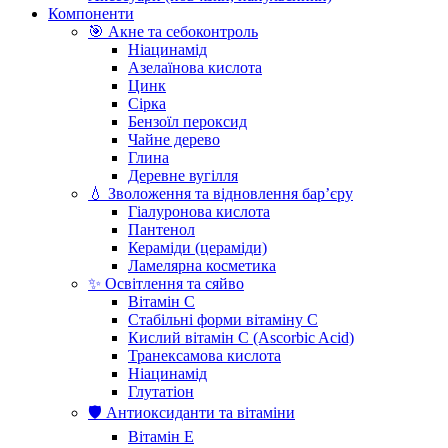
Компоненти
🎯 Акне та себоконтроль
Ніацинамід
Азелаїнова кислота
Цинк
Сірка
Бензоїл пероксид
Чайне дерево
Глина
Деревне вугілля
💧 Зволоження та відновлення бар’єру
Гіалуронова кислота
Пантенол
Кераміди (цераміди)
Ламелярна косметика
✨ Освітлення та сяйво
Вітамін С
Стабільні форми вітаміну С
Кислий вітамін С (Ascorbic Acid)
Транексамова кислота
Ніацинамід
Глутатіон
🛡️ Антиоксиданти та вітаміни
Вітамін Е