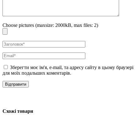
Нанесіть потрібну кількість крему на обличчя, шию та зону декольте
та помасажуйте роликом для кращого вбирання. Видаліть залишки
продукту на ролику серветкою.
Choose pictures (maxsize: 2000kB, max files: 2)
Ретинол може викликати подразнення під час першого використання.
Ми рекомендуємо використовувати невелику кількість крему, аби дати
шкірі можливість адаптуватись.
Зберегти моє ім'я, e-mail, та адресу сайту в цьому браузері
для моїх подальших коментарів.
Схожі товари