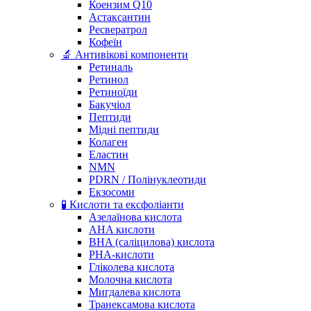
Коензим Q10
Астаксантин
Ресвератрол
Кофеїн
🔬 Антивікові компоненти
Ретиналь
Ретинол
Ретиноїди
Бакучіол
Пептиди
Мідні пептиди
Колаген
Еластин
NMN
PDRN / Полінуклеотиди
Екзосоми
🧪 Кислоти та ексфоліанти
Азелаїнова кислота
AHA кислоти
BHA (саліцилова) кислота
PHA-кислоти
Гліколева кислота
Молочна кислота
Мигдалева кислота
Транексамова кислота