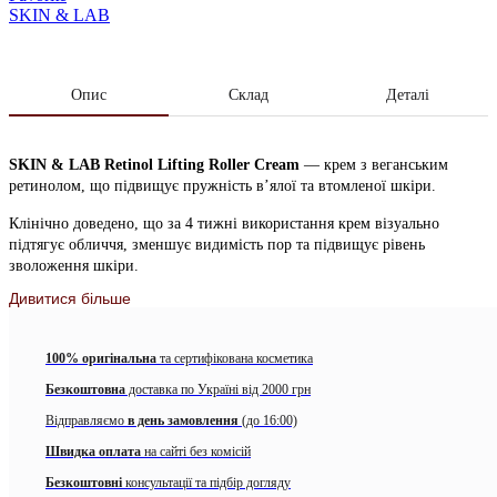
SKIN & LAB
Опис
Склад
Деталі
SKIN & LAB Retinol Lifting Roller Cream
— крем з веганським
ретинолом, що підвищує пружність в’ялої та втомленої шкіри.
Клінічно доведено, що за 4 тижні використання крем візуально
підтягує обличчя, зменшує видимість пор та підвищує рівень
зволоження шкіри.
Дивитися більше
Retinol Lifting Roller Cream
пройшов тест на подразнення та є
безпечним для чутливої ​​шкіри, а також має сертифікати
German
Dermatest
та
EVE Vegan.
100% оригінальна
та сертифікована косметика
Флакончик має сталевий валик, яким можна масажувати шкіру після
Безкоштовна
доставка по Україні від 2000 грн
нанесення крему для кращого вбирання та приємного охолодження.
Відправляємо
в день замовлення
(до 16:00)
Підійде для будь-якого типу шкіри, й, зокрема, для чутливої. Чудовий
Швидка оплата
на сайті без комісій
для першого знайомства с ретинолом.
Безкоштовні
консультації та підбір догляду