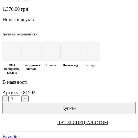
1,370.00
грн
Немає відгуків
Активні компоненти:
BHA
Гіалуронова
Колаген
Ніацинамід
Пептиди
(саліцилова)
кислота
кислота
В наявності
Артикул:
81592
Quantity
Купити
ЧАТ ЗІ СПЕЦІАЛІСТОМ
Favorite