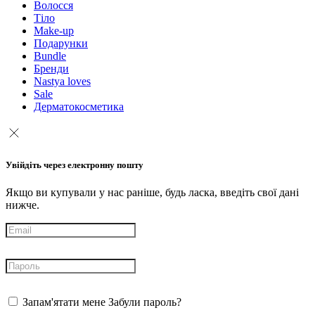
Волосся
Тіло
Make-up
Подарунки
Bundle
Бренди
Nastya loves
Sale
Дерматокосметика
Увійдіть через електронну пошту
Якщо ви купували у нас раніше, будь ласка, введіть свої дані
нижче.
Запам'ятати мене
Забули пароль?