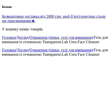
Кошик
Безкоштовна доставка від 2000 грн, щоб б’юті-покупки стали
ще приємнішими🔥
У кошику немає товарів.
Головна
/
Догляд
/
Очищення (пінки, гелі для вмивання)
/
Гель для
вмивання із сечовиною Transparent-Lab Urea Face Cleanser
Головна
/
Догляд
/
Очищення (пінки, гелі для вмивання)
/
Гель для
вмивання із сечовиною Transparent-Lab Urea Face Cleanser