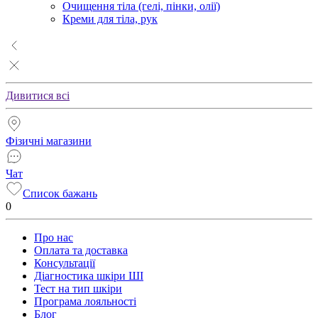
Очищення тіла (гелі, пінки, олії)
Креми для тіла, рук
Дивитися всі
Фізичні магазини
Чат
Список бажань
0
Про нас
Оплата та доставка
Консультації
Діагностика шкіри ШІ
Тест на тип шкіри
Програма лояльності
Блог