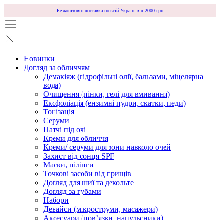
Безкоштовна доставка по всій Україні від 2000 грн
Новинки
Догляд за обличчям
Демакіяж (гідрофільні олії, бальзами, міцелярна
вода)
Очищення (пінки, гелі для вмивання)
Ексфоліація (ензимні пудри, скатки, педи)
Тонізація
Серуми
Патчі під очі
Креми для обличчя
Креми/ серуми для зони навколо очей
Захист від сонця SPF
Маски, пілінги
Точкові засоби від прищів
Догляд для шиї та декольте
Догляд за губами
Набори
Девайси (мікроструми, масажери)
Аксесуари (повʼязки, напульсники)