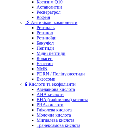
Коензим Q10
Астаксантин
Ресвератрол
Кофеїн
🔬 Антивікові компоненти
Ретиналь
Ретинол
Ретиноїди
Бакучіол
Пептиди
Мідні пептиди
Колаген
Еластин
NMN
PDRN / Полінуклеотиди
Екзосоми
🧪 Кислоти та ексфоліанти
Азелаїнова кислота
AHA кислоти
BHA (саліцилова) кислота
PHA-кислоти
Гліколева кислота
Молочна кислота
Мигдалева кислота
Транексамова кислота