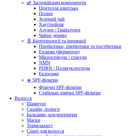
🌿 Заспокійливі компоненти
Центелла азіатська
Полин
Зелений чай
Хауттюйнія
Азулен / Гвайазулен
Чайне дерево
🧬 Біотехнології та інновації
Пробіотики, пребіотики та постбіотики
Ензими (ферменти)
Мікроспікули / спікули
NMN
PDRN / Полінуклеотиди
Екзосоми
☀️ SPF-фільтри
Фізичні SPF-фільтри
Стабільні хімічні SPF-фільтри
Волосся
Шампуні
Скраби, пілінги
Бальзами, кондиціонери
Маски
Термозахист
Спреї для волосся