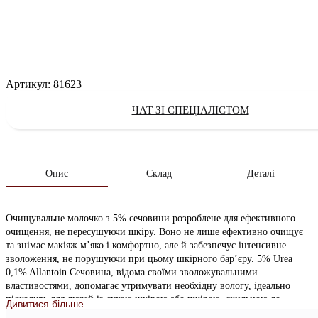
Артикул:
81623
ЧАТ ЗІ СПЕЦІАЛІСТОМ
Опис
Склад
Деталі
Очищувальне молочко з 5% сечовини розроблене для ефективного
очищення, не пересушуючи шкіру. Воно не лише ефективно очищує
та знімає макіяж м’яко і комфортно, але й забезпечує інтенсивне
зволоження, не порушуючи при цьому шкірного бар’єру. 5% Urea
0,1% Allantoin Сечовина, відома своїми зволожувальними
властивостями, допомагає утримувати необхідну вологу, ідеально
підходить для людей із сухою шкірою або шкірою, схильною до
Дивитися більше
зневоднення. Ідеальне для щоденного використання, це очищувальне