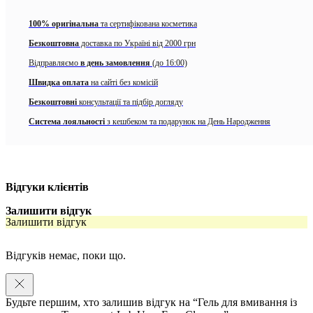
молочко ідеально підходить для дуже сухої та зневодненої шкіри.
100% оригінальна
та сертифікована косметика
Спосіб застосування
Безкоштовна
доставка по Україні від 2000 грн
Ви можете використовувати його як універсальний засіб для
Відправляємо
в день замовлення
(до 16:00)
швидкого очищення або включити його як додатковий етап до вашої
процедури подвійного очищення, щоб повністю видалити всі сліди
Швидка оплата
на сайті без комісій
макіяжу. Для зняття водостійкого макіяжу ми рекомендуємо
Безкоштовні
консультації та підбір догляду
використовувати наш очищувальний засіб Oil-based Cleanser, як
попередній етап очищення.
Система лояльності
з кешбеком та подарунок на День Народження
Відгуки клієнтів
Залишити відгук
Залишити відгук
Відгуків немає, поки що.
Будьте першим, хто залишив відгук на “Гель для вмивання із