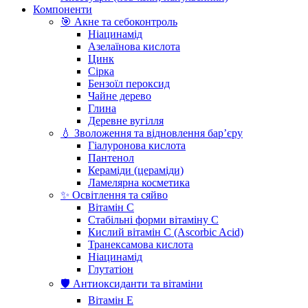
Компоненти
🎯 Акне та себоконтроль
Ніацинамід
Азелаїнова кислота
Цинк
Сірка
Бензоїл пероксид
Чайне дерево
Глина
Деревне вугілля
💧 Зволоження та відновлення бар’єру
Гіалуронова кислота
Пантенол
Кераміди (цераміди)
Ламелярна косметика
✨ Освітлення та сяйво
Вітамін С
Стабільні форми вітаміну С
Кислий вітамін С (Ascorbic Acid)
Транексамова кислота
Ніацинамід
Глутатіон
🛡️ Антиоксиданти та вітаміни
Вітамін Е