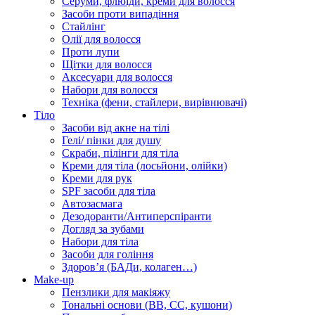
Серуми, флюїди, креми для волосся
Засоби проти випадіння
Стайлінг
Олії для волосся
Проти лупи
Щітки для волосся
Аксесуари для волосся
Набори для волосся
Техніка (фени, стайлери, вирівнювачі)
Тіло
Засоби від акне на тілі
Гелі/ пінки для душу
Скраби, пілінги для тіла
Креми для тіла (лосьйони, олійки)
Креми для рук
SPF засоби для тіла
Автозасмага
Дезодоранти/Антиперспіранти
Догляд за зубами
Набори для тіла
Засоби для гоління
Здоровʼя (БАДи, колаген…)
Make-up
Пензлики для макіяжу
Тональні основи (BB, CC, кушони)