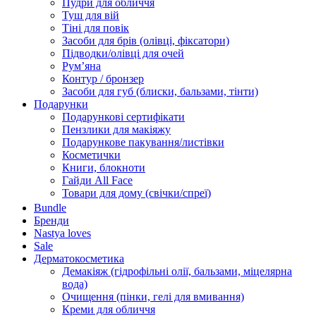
Пудри для обличчя
Туш для вій
Тіні для повік
Засоби для брів (олівці, фіксатори)
Підводки/олівці для очей
Румʼяна
Контур / бронзер
Засоби для губ (блиски, бальзами, тінти)
Подарунки
Подарункові сертифікати
Пензлики для макіяжу
Подарункове пакування/листівки
Косметички
Книги, блокноти
Гайди All Face
Товари для дому (свічки/спреї)
Bundle
Бренди
Nastya loves
Sale
Дерматокосметика
Демакіяж (гідрофільні олії, бальзами, міцелярна
вода)
Очищення (пінки, гелі для вмивання)
Креми для обличчя