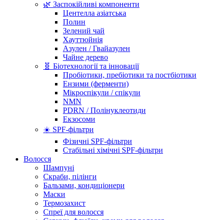
🌿 Заспокійливі компоненти
Центелла азіатська
Полин
Зелений чай
Хауттюйнія
Азулен / Гвайазулен
Чайне дерево
🧬 Біотехнології та інновації
Пробіотики, пребіотики та постбіотики
Ензими (ферменти)
Мікроспікули / спікули
NMN
PDRN / Полінуклеотиди
Екзосоми
☀️ SPF-фільтри
Фізичні SPF-фільтри
Стабільні хімічні SPF-фільтри
Волосся
Шампуні
Скраби, пілінги
Бальзами, кондиціонери
Маски
Термозахист
Спреї для волосся