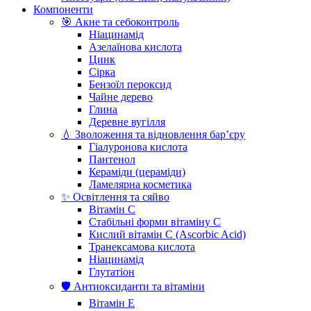
Компоненти
🎯 Акне та себоконтроль
Ніацинамід
Азелаїнова кислота
Цинк
Сірка
Бензоїл пероксид
Чайне дерево
Глина
Деревне вугілля
💧 Зволоження та відновлення бар’єру
Гіалуронова кислота
Пантенол
Кераміди (цераміди)
Ламелярна косметика
✨ Освітлення та сяйво
Вітамін С
Стабільні форми вітаміну С
Кислий вітамін С (Ascorbic Acid)
Транексамова кислота
Ніацинамід
Глутатіон
🛡️ Антиоксиданти та вітаміни
Вітамін Е