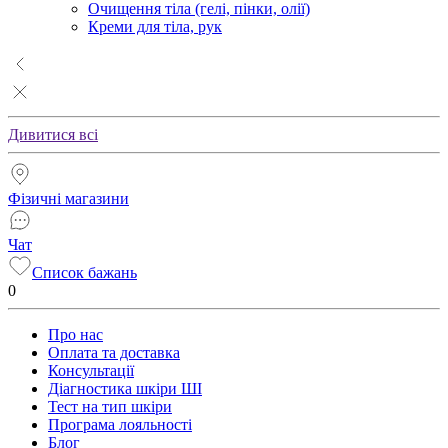
Очищення тіла (гелі, пінки, олії)
Креми для тіла, рук
Дивитися всі
Фізичні магазини
Чат
Список бажань
0
Про нас
Оплата та доставка
Консультації
Діагностика шкіри ШІ
Тест на тип шкіри
Програма лояльності
Блог