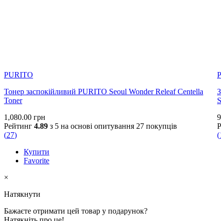
PURITO
Тонер заспокійливий PURITO Seoul Wonder Releaf Centella
З
Toner
S
1,080.00
грн
9
Рейтинг
4.89
з 5 на основі опитування
27
покупців
(
27
)
(
Купити
Favorite
×
Натякнути
Бажаєте отримати цей товар у подарунок?
Натякніть про це!