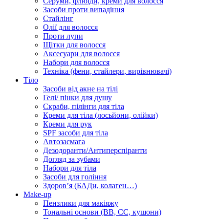
Серуми, флюїди, креми для волосся
Засоби проти випадіння
Стайлінг
Олії для волосся
Проти лупи
Щітки для волосся
Аксесуари для волосся
Набори для волосся
Техніка (фени, стайлери, вирівнювачі)
Тіло
Засоби від акне на тілі
Гелі/ пінки для душу
Скраби, пілінги для тіла
Креми для тіла (лосьйони, олійки)
Креми для рук
SPF засоби для тіла
Автозасмага
Дезодоранти/Антиперспіранти
Догляд за зубами
Набори для тіла
Засоби для гоління
Здоровʼя (БАДи, колаген…)
Make-up
Пензлики для макіяжу
Тональні основи (BB, CC, кушони)