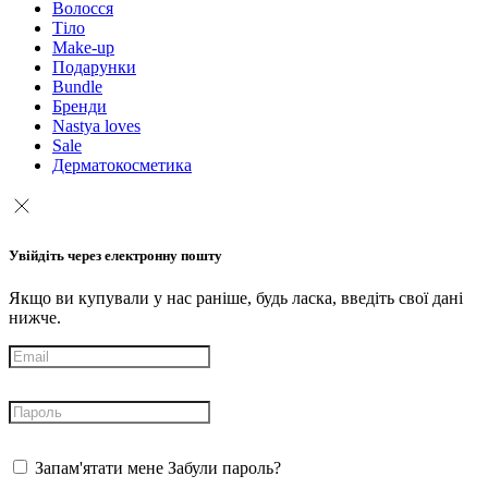
Волосся
Тіло
Make-up
Подарунки
Bundle
Бренди
Nastya loves
Sale
Дерматокосметика
Увійдіть через електронну пошту
Якщо ви купували у нас раніше, будь ласка, введіть свої дані
нижче.
Запам'ятати мене
Забули пароль?