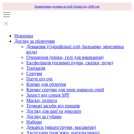
Безкоштовна доставка по всій Україні від 2000 грн
Новинки
Догляд за обличчям
Демакіяж (гідрофільні олії, бальзами, міцелярна
вода)
Очищення (пінки, гелі для вмивання)
Ексфоліація (ензимні пудри, скатки, педи)
Тонізація
Серуми
Патчі під очі
Креми для обличчя
Креми/ серуми для зони навколо очей
Захист від сонця SPF
Маски, пілінги
Точкові засоби від прищів
Догляд для шиї та декольте
Догляд за губами
Набори
Девайси (мікроструми, масажери)
Аксесуари (повʼязки, напульсники)