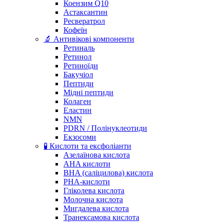
Коензим Q10
Астаксантин
Ресвератрол
Кофеїн
🔬 Антивікові компоненти
Ретиналь
Ретинол
Ретиноїди
Бакучіол
Пептиди
Мідні пептиди
Колаген
Еластин
NMN
PDRN / Полінуклеотиди
Екзосоми
🧪 Кислоти та ексфоліанти
Азелаїнова кислота
AHA кислоти
BHA (саліцилова) кислота
PHA-кислоти
Гліколева кислота
Молочна кислота
Мигдалева кислота
Транексамова кислота