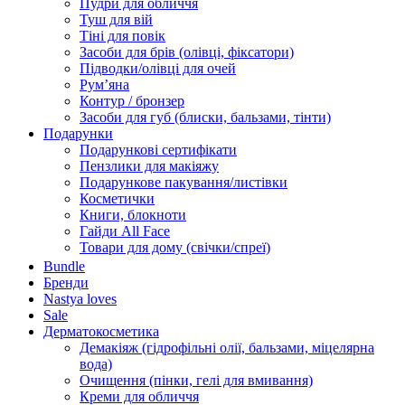
Пудри для обличчя
Туш для вій
Тіні для повік
Засоби для брів (олівці, фіксатори)
Підводки/олівці для очей
Румʼяна
Контур / бронзер
Засоби для губ (блиски, бальзами, тінти)
Подарунки
Подарункові сертифікати
Пензлики для макіяжу
Подарункове пакування/листівки
Косметички
Книги, блокноти
Гайди All Face
Товари для дому (свічки/спреї)
Bundle
Бренди
Nastya loves
Sale
Дерматокосметика
Демакіяж (гідрофільні олії, бальзами, міцелярна
вода)
Очищення (пінки, гелі для вмивання)
Креми для обличчя