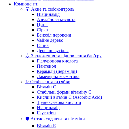
Компоненти
🎯 Акне та себоконтроль
Ніацинамід
Азелаїнова кислота
Цинк
Сірка
Бензоїл пероксид
Чайне дерево
Глина
Деревне вугілля
💧 Зволоження та відновлення бар’єру
Гіалуронова кислота
Пантенол
Кераміди (цераміди)
Ламелярна косметика
✨ Освітлення та сяйво
Вітамін С
Стабільні форми вітаміну С
Кислий вітамін С (Ascorbic Acid)
Транексамова кислота
Ніацинамід
Глутатіон
🛡️ Антиоксиданти та вітаміни
Вітамін Е