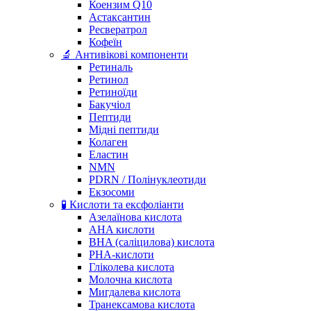
Коензим Q10
Астаксантин
Ресвератрол
Кофеїн
🔬 Антивікові компоненти
Ретиналь
Ретинол
Ретиноїди
Бакучіол
Пептиди
Мідні пептиди
Колаген
Еластин
NMN
PDRN / Полінуклеотиди
Екзосоми
🧪 Кислоти та ексфоліанти
Азелаїнова кислота
AHA кислоти
BHA (саліцилова) кислота
PHA-кислоти
Гліколева кислота
Молочна кислота
Мигдалева кислота
Транексамова кислота