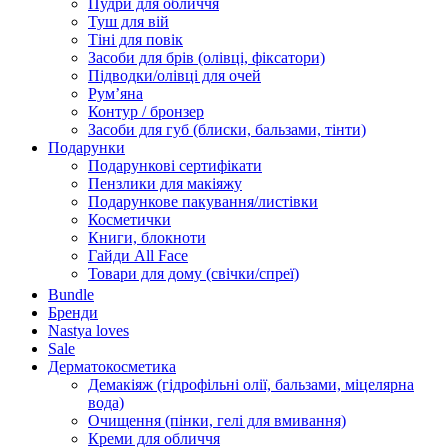
Пудри для обличчя
Туш для вій
Тіні для повік
Засоби для брів (олівці, фіксатори)
Підводки/олівці для очей
Румʼяна
Контур / бронзер
Засоби для губ (блиски, бальзами, тінти)
Подарунки
Подарункові сертифікати
Пензлики для макіяжу
Подарункове пакування/листівки
Косметички
Книги, блокноти
Гайди All Face
Товари для дому (свічки/спреї)
Bundle
Бренди
Nastya loves
Sale
Дерматокосметика
Демакіяж (гідрофільні олії, бальзами, міцелярна
вода)
Очищення (пінки, гелі для вмивання)
Креми для обличчя