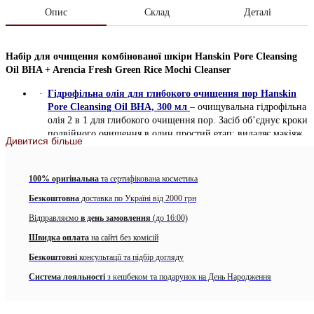
Опис
Склад
Деталі
Набір для очищення комбінованої шкіри Hanskin Pore Cleansing
Oil BHA + Arencia Fresh Green Rice Mochi Cleanser
Гідрофільна олія для глибокого очищення пор Hanskin
Pore Cleansing Oil BHA, 300 мл
– очищувальна гідрофільна
олія 2 в 1 для глибокого очищення пор. Засіб об’єднує кроки
подвійного очищення в один простий етап: видаляє макіяж,
Дивитися більше
забруднення та надлишки себуму. Ніжна формула з Бетаїном
саліцилатом (BHA) забезпечує м’яке відлущення та глибоке
очищення без подразнень. Натуральні олії, включно з
100% оригінальна
та сертифікована косметика
жожоба та сумішшю ефірних олій цитрусових (апельсин,
Безкоштовна
доставка по Україні від 2000 грн
лимон, грейпфрут), залишають шкіру м’якою, свіжою та
доглянутою.
Відправляємо
в день замовлення
(до 16:00)
Особливості Hanskin Pore Cleansing Oil BHA:
Швидка оплата
на сайті без комісій
Безкоштовні
консультації та підбір догляду
Глибоко очищує макіяж, себум та забруднення
Система лояльності
з кешбеком та подарунок на День Народження
Очищає пори та зменшує видимість чорних точок і акне
Регулює вироблення себуму, залишаючи шкіру свіжою