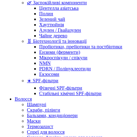
🌿 Заспокійливі компоненти
Центелла азіатська
Полин
Зелений чай
Хауттюйнія
Азулен / Гвайазулен
Чайне дерево
🧬 Біотехнології та інновації
Пробіотики, пребіотики та постбіотики
Ензими (ферменти)
Мікроспікули / спікули
NMN
PDRN / Полінуклеотиди
Екзосоми
☀️ SPF-фільтри
Фізичні SPF-фільтри
Стабільні хімічні SPF-фільтри
Волосся
Шампуні
Скраби, пілінги
Бальзами, кондиціонери
Маски
Термозахист
Спреї для волосся