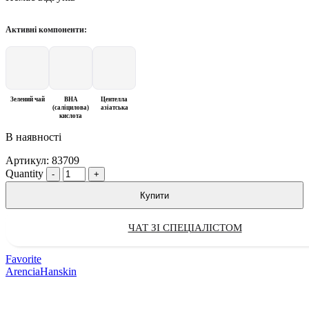
Активні компоненти:
Зелений чай
BHA
Центелла
(саліцилова)
азіатська
кислота
В наявності
Артикул:
83709
Quantity
Купити
ЧАТ ЗІ СПЕЦІАЛІСТОМ
Favorite
Arencia
Hanskin