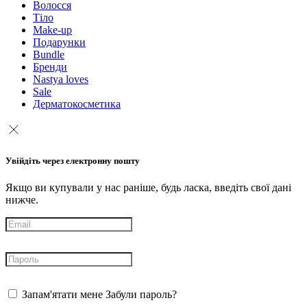
Волосся
Тіло
Make-up
Подарунки
Bundle
Бренди
Nastya loves
Sale
Дерматокосметика
Увійдіть через електронну пошту
Якщо ви купували у нас раніше, будь ласка, введіть свої дані
нижче.
Запам'ятати мене
Забули пароль?