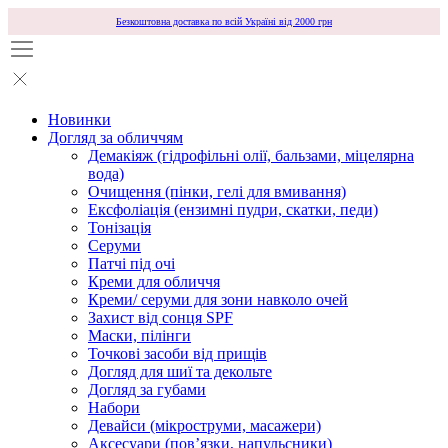
Безкоштовна доставка по всій Україні від 2000 грн
Новинки
Догляд за обличчям
Демакіяж (гідрофільні олії, бальзами, міцелярна
вода)
Очищення (пінки, гелі для вмивання)
Ексфоліація (ензимні пудри, скатки, педи)
Тонізація
Серуми
Патчі під очі
Креми для обличчя
Креми/ серуми для зони навколо очей
Захист від сонця SPF
Маски, пілінги
Точкові засоби від прищів
Догляд для шиї та декольте
Догляд за губами
Набори
Девайси (мікроструми, масажери)
Аксесуари (повʼязки, напульсники)