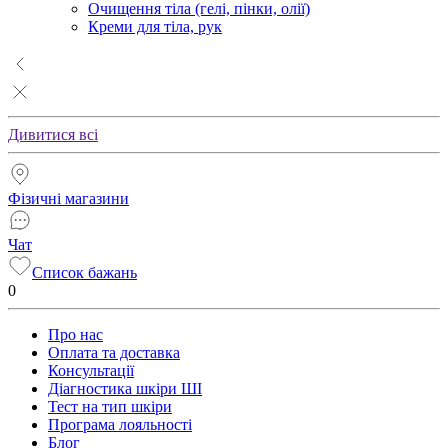
Очищення тіла (гелі, пінки, олії)
Креми для тіла, рук
Дивитися всі
Фізичні магазини
Чат
Список бажань
0
Про нас
Оплата та доставка
Консультації
Діагностика шкіри ШІ
Тест на тип шкіри
Програма лояльності
Блог