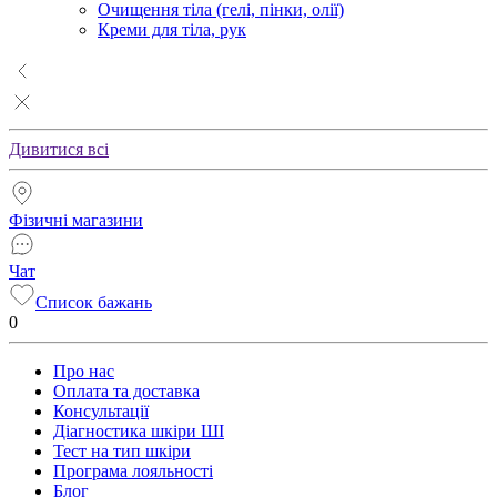
Очищення тіла (гелі, пінки, олії)
Креми для тіла, рук
Дивитися всі
Фізичні магазини
Чат
Список бажань
0
Про нас
Оплата та доставка
Консультації
Діагностика шкіри ШІ
Тест на тип шкіри
Програма лояльності
Блог