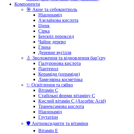
Компоненти
🎯 Акне та себоконтроль
Ніацинамід
Азелаїнова кислота
Цинк
Сірка
Бензоїл пероксид
Чайне дерево
Глина
Деревне вугілля
💧 Зволоження та відновлення бар’єру
Гіалуронова кислота
Пантенол
Кераміди (цераміди)
Ламелярна косметика
✨ Освітлення та сяйво
Вітамін С
Стабільні форми вітаміну С
Кислий вітамін С (Ascorbic Acid)
Транексамова кислота
Ніацинамід
Глутатіон
🛡️ Антиоксиданти та вітаміни
Вітамін Е