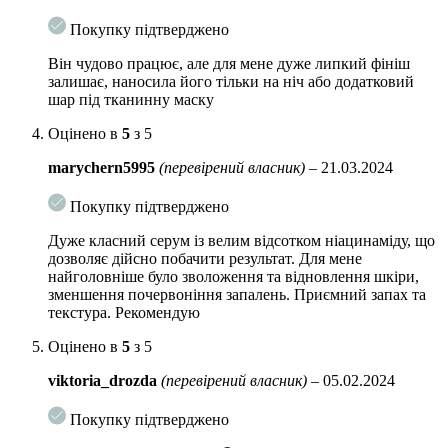
Покупку підтверджено
Він чудово працює, але для мене дуже липкий фініш
залишає, наносила його тільки на ніч або додатковий
шар під тканинну маску
Оцінено в
5
з 5
marychern5995
(перевірений власник)
–
21.03.2024
Покупку підтверджено
Дуже класний серум із велим відсотком ніацинаміду, що
дозволяє дійсно побачити результат. Для мене
найголовніше було зволоження та відновлення шкіри,
зменшення почервоніння запалень. Приємний запах та
текстура. Рекомендую
Оцінено в
5
з 5
viktoria_drozda
(перевірений власник)
–
05.02.2024
Покупку підтверджено