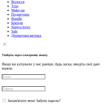
Волосся
Тіло
Make-up
Подарунки
Bundle
Бренди
Nastya loves
Sale
Дерматокосметика
Увійдіть через електронну пошту
Якщо ви купували у нас раніше, будь ласка, введіть свої дані
нижче.
Запам'ятати мене
Забули пароль?