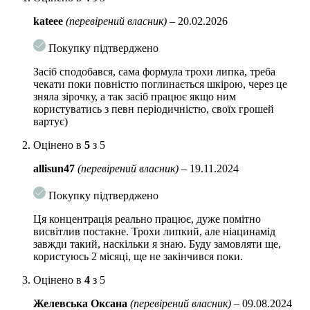
в серум, останнім часом набув величезної популярності серед людей,
kateee
(перевірений власник)
–
20.02.2026
що піклуються про свою шкіру. У минулому люди були дуже
стурбовані такими інгредієнтами, які володіють травматичною дією,
Покупку підтверджено
такими як ретинол і BHA, і які можуть викликати побічні ефекти при
неправильному використанні. Однак ніацинамід можна
Засіб сподобався, сама формула трохи липка, треба
використовувати незалежно від шкірних проблем або типу шкіри.
чекати поки повністю поглинається шкірою, через це
зняла зірочку, а так засіб працює якщо ним
Про ніацинамід
користуватись з певн періодичністю, своїх грошей
вартує)
Ніацинамід – це розчинний вітамінний інгредієнт, також відомий як
вітамін B3 або нікотинамід. Цей інгредієнт може допомогти вирішити
Оцінено в
5
з 5
багато проблем, з якими може зіткнутися наша шкіра. Ніацинамід
може допомогти вам помітно поліпшити такі проблеми зі шкірою, як
allisun47
(перевірений власник)
–
19.11.2024
розширення пір, незбалансований тон шкіри і тьмяність шкіри.
Фактично, він може поліпшити старіючу і тьмяну текстуру шкіри,
Покупку підтверджено
зменшуючи шкоду від шкідливої ​​навколишнього середовища!
Ця концентрація реально працює, дуже помітно
Як застосовувати?
Використовуйте щодня після очищення і перед
висвітлив постакне. Трохи липкий, але ніацинамід
нанесенням зволожуючого крему і макіяжу. Змочіть ватний диск або
завжди такий, наскільки я знаю. Буду замовляти ще,
тампон і нанесіть на обличчя і шию. Для досягнення найкращих
користуюсь 2 місяці, ще не закінчився поки.
результатів використовуйте вранці і ввечері, щоб шкіра стала м’якою,
гладкою і красивою.
Оцінено в
4
з 5
30 мл.
Желевська Оксана
(перевірений власник)
–
09.08.2024