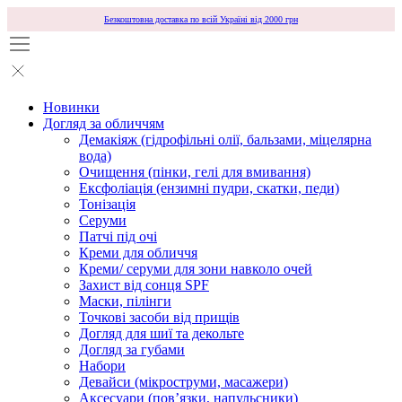
Безкоштовна доставка по всій Україні від 2000 грн
Новинки
Догляд за обличчям
Демакіяж (гідрофільні олії, бальзами, міцелярна
вода)
Очищення (пінки, гелі для вмивання)
Ексфоліація (ензимні пудри, скатки, педи)
Тонізація
Серуми
Патчі під очі
Креми для обличчя
Креми/ серуми для зони навколо очей
Захист від сонця SPF
Маски, пілінги
Точкові засоби від прищів
Догляд для шиї та декольте
Догляд за губами
Набори
Девайси (мікроструми, масажери)
Аксесуари (повʼязки, напульсники)