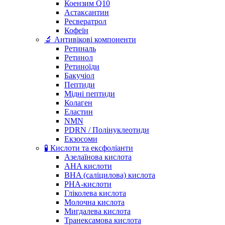
Коензим Q10
Астаксантин
Ресвератрол
Кофеїн
🔬 Антивікові компоненти
Ретиналь
Ретинол
Ретиноїди
Бакучіол
Пептиди
Мідні пептиди
Колаген
Еластин
NMN
PDRN / Полінуклеотиди
Екзосоми
🧪 Кислоти та ексфоліанти
Азелаїнова кислота
AHA кислоти
BHA (саліцилова) кислота
PHA-кислоти
Гліколева кислота
Молочна кислота
Мигдалева кислота
Транексамова кислота