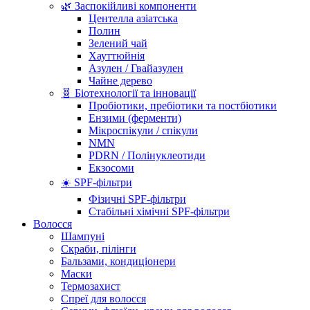
🌿 Заспокійливі компоненти
Центелла азіатська
Полин
Зелений чай
Хауттюйнія
Азулен / Гвайазулен
Чайне дерево
🧬 Біотехнології та інновації
Пробіотики, пребіотики та постбіотики
Ензими (ферменти)
Мікроспікули / спікули
NMN
PDRN / Полінуклеотиди
Екзосоми
☀️ SPF-фільтри
Фізичні SPF-фільтри
Стабільні хімічні SPF-фільтри
Волосся
Шампуні
Скраби, пілінги
Бальзами, кондиціонери
Маски
Термозахист
Спреї для волосся