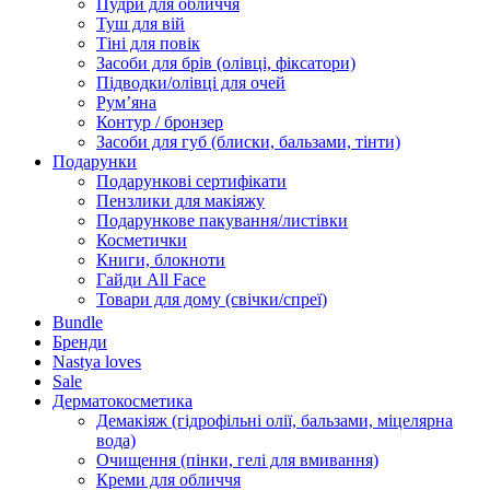
Пудри для обличчя
Туш для вій
Тіні для повік
Засоби для брів (олівці, фіксатори)
Підводки/олівці для очей
Румʼяна
Контур / бронзер
Засоби для губ (блиски, бальзами, тінти)
Подарунки
Подарункові сертифікати
Пензлики для макіяжу
Подарункове пакування/листівки
Косметички
Книги, блокноти
Гайди All Face
Товари для дому (свічки/спреї)
Bundle
Бренди
Nastya loves
Sale
Дерматокосметика
Демакіяж (гідрофільні олії, бальзами, міцелярна
вода)
Очищення (пінки, гелі для вмивання)
Креми для обличчя