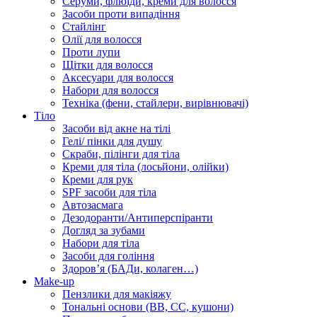
Серуми, флюїди, креми для волосся
Засоби проти випадіння
Стайлінг
Олії для волосся
Проти лупи
Щітки для волосся
Аксесуари для волосся
Набори для волосся
Техніка (фени, стайлери, вирівнювачі)
Тіло
Засоби від акне на тілі
Гелі/ пінки для душу
Скраби, пілінги для тіла
Креми для тіла (лосьйони, олійки)
Креми для рук
SPF засоби для тіла
Автозасмага
Дезодоранти/Антиперспіранти
Догляд за зубами
Набори для тіла
Засоби для гоління
Здоровʼя (БАДи, колаген…)
Make-up
Пензлики для макіяжу
Тональні основи (BB, CC, кушони)