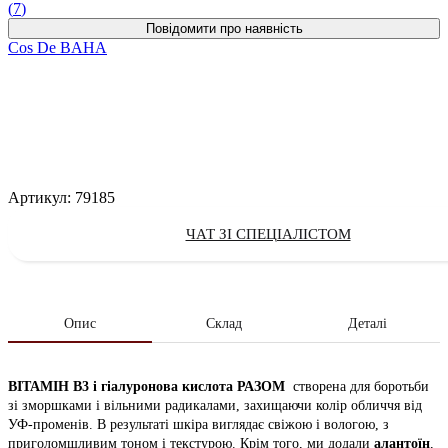
(
7
)
Cos De BAHA
Артикул:
79185
ЧАТ ЗІ СПЕЦІАЛІСТОМ
Опис
Склад
Деталі
ВІТАМІН B3 і гіалуронова кислота РАЗОМ
створена для боротьби
зі зморшками і вільними радикалами, захищаючи колір обличчя від
УФ-променів. В результаті шкіра виглядає свіжою і вологою, з
приголомшливим тоном і текстурою. Крім того, ми додали
алантоїн
,