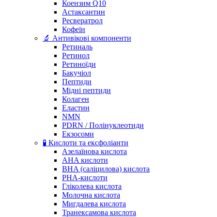
Коензим Q10
Астаксантин
Ресвератрол
Кофеїн
🔬 Антивікові компоненти
Ретиналь
Ретинол
Ретиноїди
Бакучіол
Пептиди
Мідні пептиди
Колаген
Еластин
NMN
PDRN / Полінуклеотиди
Екзосоми
🧪 Кислоти та ексфоліанти
Азелаїнова кислота
AHA кислоти
BHA (саліцилова) кислота
PHA-кислоти
Гліколева кислота
Молочна кислота
Мигдалева кислота
Транексамова кислота