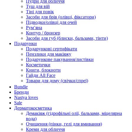
Пудри для обличчя
Туш для вій
Тіні для повік
Засоби для брів (олівці, фіксатори)
Підводки/олівці для очей
Румʼяна
Контур / бронзер
Засоби для губ (блиски, бальзами, тінти)
Подарунки
Подарункові сертифікати
Пензлики для макіяжу
Подарункове пакування/листівки
Косметички
Книги, блокноти
Гайди All Face
Товари для дому (свічки/спреї)
Bundle
Бренди
Nastya loves
Sale
Дерматокосметика
Демакіяж (гідрофільні олії, бальзами, міцелярна
вода)
Очищення (пінки, гелі для вмивання)
Креми для обличчя