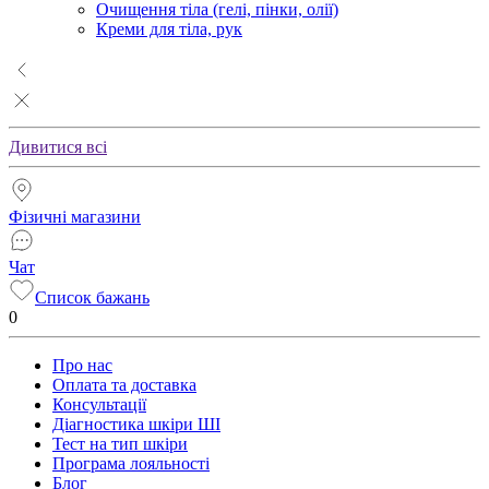
Очищення тіла (гелі, пінки, олії)
Креми для тіла, рук
Дивитися всі
Фізичні магазини
Чат
Список бажань
0
Про нас
Оплата та доставка
Консультації
Діагностика шкіри ШІ
Тест на тип шкіри
Програма лояльності
Блог