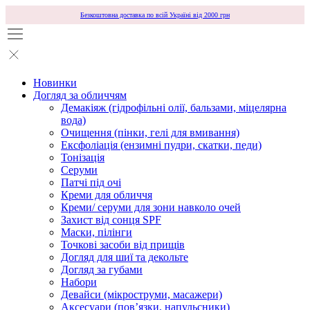
Безкоштовна доставка по всій Україні від 2000 грн
Новинки
Догляд за обличчям
Демакіяж (гідрофільні олії, бальзами, міцелярна
вода)
Очищення (пінки, гелі для вмивання)
Ексфоліація (ензимні пудри, скатки, педи)
Тонізація
Серуми
Патчі під очі
Креми для обличчя
Креми/ серуми для зони навколо очей
Захист від сонця SPF
Маски, пілінги
Точкові засоби від прищів
Догляд для шиї та декольте
Догляд за губами
Набори
Девайси (мікроструми, масажери)
Аксесуари (повʼязки, напульсники)