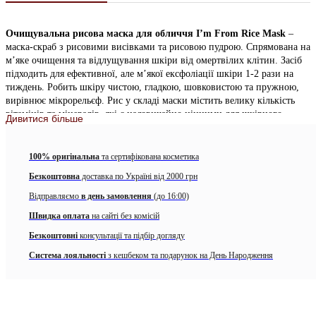
Очищувальна рисова маска для обличчя I’m From Rice Mask
–
маска-скраб з рисовими висівками та рисовою пудрою. Спрямована на
м’яке очищення та відлущування шкіри від омертвілих клітин. Засіб
підходить для ефективної, але м’якої ексфоліації шкіри 1-2 рази на
тиждень. Робить шкіру чистою, гладкою, шовковистою та пружною,
вирівнює мікрорельєф. Рис у складі маски містить велику кількість
вітамінів та мінералів, які є надзвичайно цінними для шкірного
Дивитися більше
покриву. Це насамперед і вітамін С та Е, тіамін, рибофлавін, інозит та
ніацин, які сприяють збільшенню притоку крові до епідермісу,
стимулюють ріст та оновлення клітин, уповільнюють старіння та
100% оригінальна
та сертифікована косметика
вирівнюють колір обличчя. Володіє густою кремовою консистенцією з
Безкоштовна
доставка по Україні від 2000 грн
вкрапленнями рисового лушпиння, моментально насичує і пом’якшує
шкіру, робить її ніжною, шовковистою та пружною.
Відправляємо
в день замовлення
(до 16:00)
Швидка оплата
на сайті без комісій
Особливості:
Безкоштовні
консультації та підбір догляду
Робить шкіру чистою, гладкою, шовковистою та пружною,
Система лояльності
вирівнює мікрорельєф
з кешбеком та подарунок на День Народження
Стимулюють ріст та оновлення клітин.
Насичує і пом’якшує шкіру.