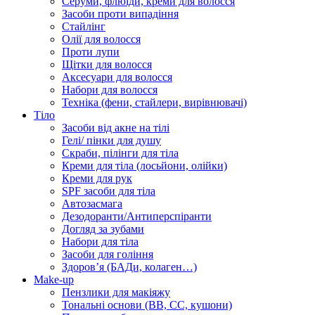
Серуми, флюїди, креми для волосся
Засоби проти випадіння
Стайлінг
Олії для волосся
Проти лупи
Щітки для волосся
Аксесуари для волосся
Набори для волосся
Техніка (фени, стайлери, вирівнювачі)
Тіло
Засоби від акне на тілі
Гелі/ пінки для душу
Скраби, пілінги для тіла
Креми для тіла (лосьйони, олійки)
Креми для рук
SPF засоби для тіла
Автозасмага
Дезодоранти/Антиперспіранти
Догляд за зубами
Набори для тіла
Засоби для гоління
Здоровʼя (БАДи, колаген…)
Make-up
Пензлики для макіяжу
Тональні основи (BB, CC, кушони)