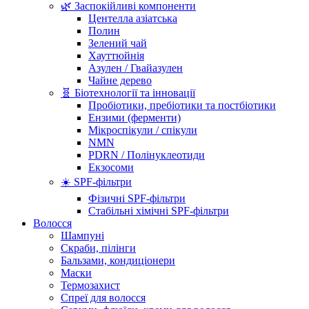
🌿 Заспокійливі компоненти
Центелла азіатська
Полин
Зелений чай
Хауттюйнія
Азулен / Гвайазулен
Чайне дерево
🧬 Біотехнології та інновації
Пробіотики, пребіотики та постбіотики
Ензими (ферменти)
Мікроспікули / спікули
NMN
PDRN / Полінуклеотиди
Екзосоми
☀️ SPF-фільтри
Фізичні SPF-фільтри
Стабільні хімічні SPF-фільтри
Волосся
Шампуні
Скраби, пілінги
Бальзами, кондиціонери
Маски
Термозахист
Спреї для волосся