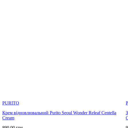
PURITO
Крем відновлювальний Purito Seoul Wonder Releaf Centella
З
Cream
890.00
грн
9