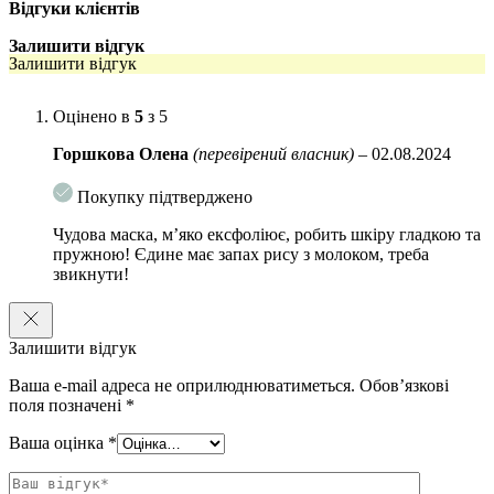
Відгуки клієнтів
Активні компоненти:
Залишити відгук
Бета-глюкан –
має імуномодулюючу, антиоксидантну дію,
Залишити відгук
захищаючи і відновлюючи пошкоджену шкіру, запобігає
передчасному старінню.
Оцінено в
5
з 5
Сквалан –
захищає шкіру від втрати вологи, регулює
Горшкова Олена
(перевірений власник)
–
02.08.2024
шкірне дихання, гальмує раннє в’янення шкіри, знижує
негативний вплив зовнішніх факторів.
Покупку підтверджено
Олія ши –
пом’якшує, сприяє швидкому відновленню
Чудова маска, м’яко ексфоліює, робить шкіру гладкою та
шкірного покриву, регенерує та надає антивіковий ефект, є
пружною! Єдине має запах рису з молоком, треба
хорошим емолентом, має протизапальну дію та прискорює
звикнути!
загоєння. Не закупорює пори.
Олія аргани –
відновлює гідроліпідний шар шкіри,
підвищує її пружність та еластичність.
Залишити відгук
Екстракт вівса –
насичує шкіру необхідними поживними
Ваша e-mail адреса не оприлюднюватиметься.
Обов’язкові
компонентами, відновлює гідроліпідний баланс шкіри,
поля позначені
*
омолоджує, перешкоджає старінню епідермісу.
Ваша оцінка
*
Екстракт насіння амаранту –
його дія забезпечує
зволоження, живлення та пом’якшення шкіри. Відновлює