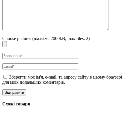
травмовану та пошкоджену шкіру, захищає, створюючи
антибактеріальний бар’єр, загоює ранки.
Особливості використання:
Після зняття макіяжу нанесіть маску на чисту вологу шкіру.
Помасажуйте обличчя круговими рухами, приділіть особливу увагу
області Т-зони. Залиште маску на 10 хвилин і змийте теплою водою.
Choose pictures (maxsize: 2000kB, max files: 2)
Зберегти моє ім'я, e-mail, та адресу сайту в цьому браузері
для моїх подальших коментарів.
Схожі товари