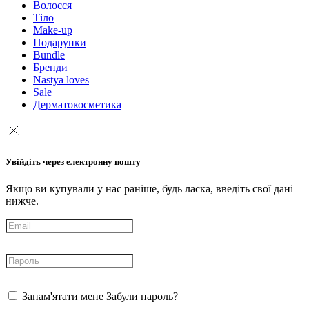
Волосся
Тіло
Make-up
Подарунки
Bundle
Бренди
Nastya loves
Sale
Дерматокосметика
Увійдіть через електронну пошту
Якщо ви купували у нас раніше, будь ласка, введіть свої дані
нижче.
Запам'ятати мене
Забули пароль?