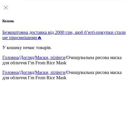
Кошик
Безкоштовна доставка від 2000 грн, щоб б’юті-покупки стали
ще приємнішими🔥
У кошику немає товарів.
Головна
/
Догляд
/
Маски, пілінги
/
Очищувальна рисова маска
для обличчя I’m From Rice Mask
Головна
/
Догляд
/
Маски, пілінги
/
Очищувальна рисова маска
для обличчя I’m From Rice Mask