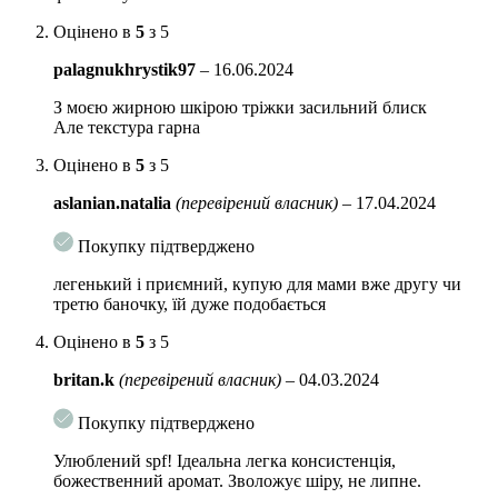
Має приємний
цитрусовий аромат.
Оцінено в
5
з 5
Може використовуватися для обличчя і тіла, а також як
основу під
palagnukhrystik97
–
16.06.2024
макіяж.
З моєю жирною шкірою тріжки засильний блиск
Але текстура гарна
НЕ містить
у складі парабени, спирт (етанол) і синтетичні барвники.
Оцінено в
5
з 5
Спосіб застосування:
Нанесіть крем на зволожену шкіру за 20
хвилин до виходу на вулицю. Можна застосовувати і без
aslanian.natalia
(перевірений власник)
–
17.04.2024
попереднього використання зволожуючих засобів. Бажано
оновлювати кожні 2-3 години.
Покупку підтверджено
Обєм: 50 гр
легенький і приємний, купую для мами вже другу чи
третю баночку, їй дуже подобається
Оцінено в
5
з 5
britan.k
(перевірений власник)
–
04.03.2024
Покупку підтверджено
Улюблений spf! Ідеальна легка консистенція,
божественний аромат. Зволожує шіру, не липне.