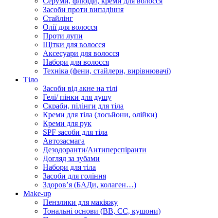
Серуми, флюїди, креми для волосся
Засоби проти випадіння
Стайлінг
Олії для волосся
Проти лупи
Щітки для волосся
Аксесуари для волосся
Набори для волосся
Техніка (фени, стайлери, вирівнювачі)
Тіло
Засоби від акне на тілі
Гелі/ пінки для душу
Скраби, пілінги для тіла
Креми для тіла (лосьйони, олійки)
Креми для рук
SPF засоби для тіла
Автозасмага
Дезодоранти/Антиперспіранти
Догляд за зубами
Набори для тіла
Засоби для гоління
Здоровʼя (БАДи, колаген…)
Make-up
Пензлики для макіяжу
Тональні основи (BB, CC, кушони)