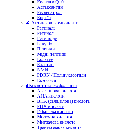
Коензим Q10
Астаксантин
Ресвератрол
Кофеїн
🔬 Антивікові компоненти
Ретиналь
Ретинол
Ретиноїди
Бакучіол
Пептиди
Мідні пептиди
Колаген
Еластин
NMN
PDRN / Полінуклеотиди
Екзосоми
🧪 Кислоти та ексфоліанти
Азелаїнова кислота
AHA кислоти
BHA (саліцилова) кислота
PHA-кислоти
Гліколева кислота
Молочна кислота
Мигдалева кислота
Транексамова кислота