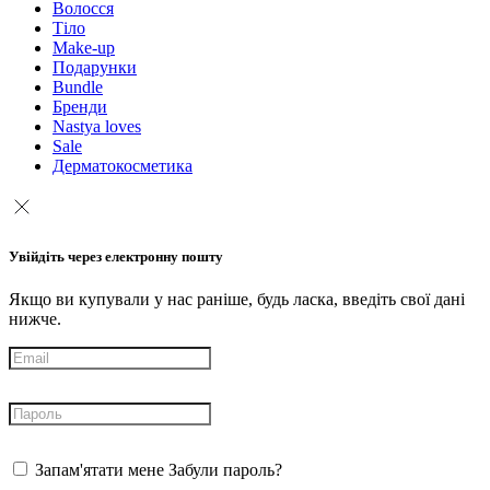
Волосся
Тіло
Make-up
Подарунки
Bundle
Бренди
Nastya loves
Sale
Дерматокосметика
Увійдіть через електронну пошту
Якщо ви купували у нас раніше, будь ласка, введіть свої дані
нижче.
Запам'ятати мене
Забули пароль?