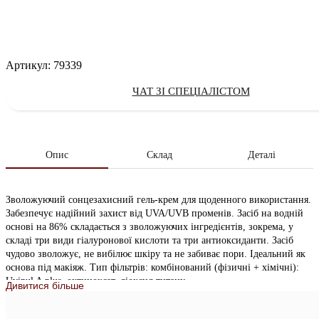
Артикул:
79339
ЧАТ ЗІ СПЕЦІАЛІСТОМ
Опис
Склад
Деталі
Зволожуючий сонцезахисний гель-крем для щоденного використання.
Забезпечує надійний захист від UVA/UVB променів. Засіб на водній
основі на 86% складається з зволожуючих інгредієнтів, зокрема, у
складі три види гіалуронової кислоти та три антиоксиданти. Засіб
чудово зволожує, не вибілює шкіру та не забиває пори. Ідеальний як
основа під макіяж. Тип фільтрів: комбінований (фізичні + хімічні):
Uvinul A plus, октиноксат, діоксид титану.
Дивитися більше
Особливості продукту: