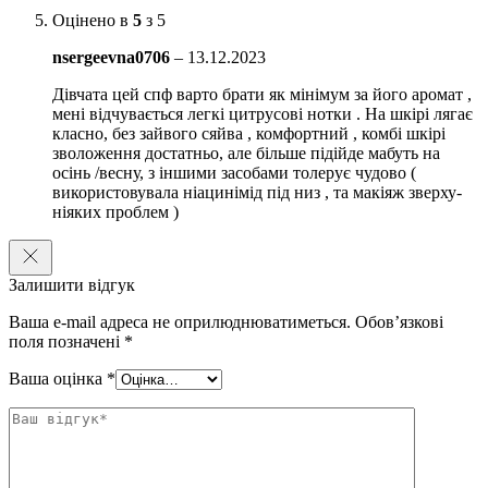
Оцінено в
5
з 5
nsergeevna0706
–
13.12.2023
Дівчата цей спф варто брати як мінімум за його аромат ,
мені відчувається легкі цитрусові нотки . На шкірі лягає
класно, без зайвого сяйва , комфортний , комбі шкірі
зволоження достатньо, але більше підійде мабуть на
осінь /весну, з іншими засобами толерує чудово (
використовувала ніацинімід під низ , та макіяж зверху-
ніяких проблем )
Залишити відгук
Ваша e-mail адреса не оприлюднюватиметься.
Обов’язкові
поля позначені
*
Ваша оцінка
*