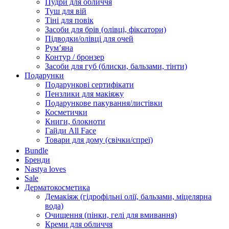
Пудри для обличчя
Туш для вій
Тіні для повік
Засоби для брів (олівці, фіксатори)
Підводки/олівці для очей
Румʼяна
Контур / бронзер
Засоби для губ (блиски, бальзами, тінти)
Подарунки
Подарункові сертифікати
Пензлики для макіяжу
Подарункове пакування/листівки
Косметички
Книги, блокноти
Гайди All Face
Товари для дому (свічки/спреї)
Bundle
Бренди
Nastya loves
Sale
Дерматокосметика
Демакіяж (гідрофільні олії, бальзами, міцелярна
вода)
Очищення (пінки, гелі для вмивання)
Креми для обличчя