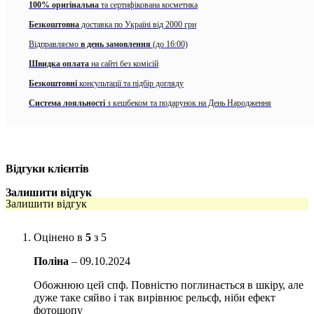
100% оригінальна
та сертифікована косметика
Містить 3 натуральні, зволожуючі інгредієнти:
Безкоштовна
доставка по Україні від 2000 грн
екстракт маткового молочка
– надає освітлювальний
Відправляємо
в день замовлення
(до 16:00)
ефект завдяки чому ідеально підходить для зменшення
пігментних плям, акуратно пом’якшує і розгладжує шкіру.
Швидка оплата
на сайті без комісій
Безкоштовні
консультації та підбір догляду
екстракт алое
— глибоко, але м’яко очищає шкіру;
зволожує і живить; відновлює та захищає.
Система лояльності
з кешбеком та подарунок на День Народження
екстракт Камнеломкa плетеносної
— покращує
мікроциркуляцію крові в шкірі, а отже, і її харчування,
перешкоджає накопиченню фарбуючих пігментів, що є
однією з причин утворення темних кіл під очима.
Відгуки клієнтів
Містить 3 види гіалуронової кислоти (зволожуючі інгредієнти) ,
Залишити відгук
завдяки яким ідеально зволожує будь-який тип шкіри, насичуючи її
Залишити відгук
всіма необхідними мікроелементами
Оцінено в
5
з 5
Гіалуронова кислота Na.
Поліна
–
09.10.2024
Ацетил-гіалуронова кислота.
Обожнюю цей спф. Повністю поглинається в шкіру, але
Гідролізована гіалуронова кислота.
дуже таке сяйво і так вирівнює рельєф, ніби ефект
Має максимальний захист від УФ-променів SPF 50+/PA++++.
фотошопу