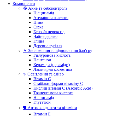
Компоненти
🎯 Акне та себоконтроль
Ніацинамід
Азелаїнова кислота
Цинк
Сірка
Бензоїл пероксид
Чайне дерево
Глина
Деревне вугілля
💧 Зволоження та відновлення бар’єру
Гіалуронова кислота
Пантенол
Кераміди (цераміди)
Ламелярна косметика
✨ Освітлення та сяйво
Вітамін С
Стабільні форми вітаміну С
Кислий вітамін С (Ascorbic Acid)
Транексамова кислота
Ніацинамід
Глутатіон
🛡️ Антиоксиданти та вітаміни
Вітамін Е