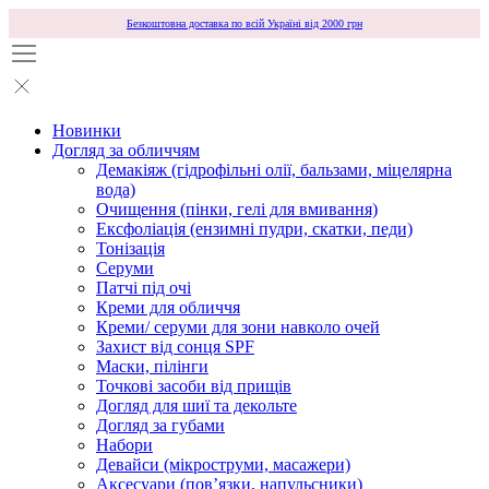
Безкоштовна доставка по всій Україні від 2000 грн
Новинки
Догляд за обличчям
Демакіяж (гідрофільні олії, бальзами, міцелярна
вода)
Очищення (пінки, гелі для вмивання)
Ексфоліація (ензимні пудри, скатки, педи)
Тонізація
Серуми
Патчі під очі
Креми для обличчя
Креми/ серуми для зони навколо очей
Захист від сонця SPF
Маски, пілінги
Точкові засоби від прищів
Догляд для шиї та декольте
Догляд за губами
Набори
Девайси (мікроструми, масажери)
Аксесуари (повʼязки, напульсники)