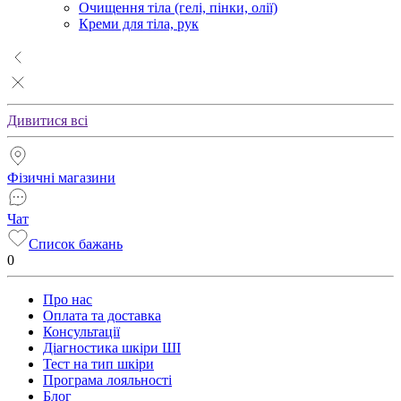
Очищення тіла (гелі, пінки, олії)
Креми для тіла, рук
Дивитися всі
Фізичні магазини
Чат
Список бажань
0
Про нас
Оплата та доставка
Консультації
Діагностика шкіри ШІ
Тест на тип шкіри
Програма лояльності
Блог