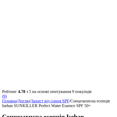
Рейтинг
4.78
з 5 на основі опитування
9
покупців
(
9
)
Головна
/
Догляд
/
Захист від сонця SPF
/
Сонцезахисна есенція
Isehan SUNKILLER Perfect Water Essence SPF 50+
Сонцезахисна есенція Isehan