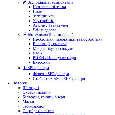
🌿 Заспокійливі компоненти
Центелла азіатська
Полин
Зелений чай
Хауттюйнія
Азулен / Гвайазулен
Чайне дерево
🧬 Біотехнології та інновації
Пробіотики, пребіотики та постбіотики
Ензими (ферменти)
Мікроспікули / спікули
NMN
PDRN / Полінуклеотиди
Екзосоми
☀️ SPF-фільтри
Фізичні SPF-фільтри
Стабільні хімічні SPF-фільтри
Волосся
Шампуні
Скраби, пілінги
Бальзами, кондиціонери
Маски
Термозахист
Спреї для волосся