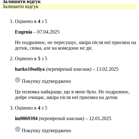
Залишити відгук
Залишити відгук
Активні інгдредінти:
BHA (саліцилова кислота)
є жиророзчинним активом, що
Оцінено в
4
з 5
допомагає очистити пори від шкірного сала та ороговілих
клітин епідермісу;
Eugenia
–
07.04.2025
гліколева кислота
,
що відноситься до розряду фруктових
Не подразнює, не пересушує, шкіра після неї приємна на
дотик, свіжа, але на комедони не діє.
кислот (AHA)
делікатно відлущує шкіру, розгладжує та
освітлює її, прискорює процес клітинного оновлення;
Оцінено в
5
з 5
сквалан
є біосумісним з ліпідами, присутніми в нашій
harko10sofiya
(перевірений власник)
–
13.02.2025
шкірі, має потужну зволожуючу та регенеруючу дію;
алантоїн
має заспокійливі, зволожуючі і загоюють
Покупку підтверджено
властивості.
Це ензимка найкраще, що в мене було. Не подразнює,
добре очищає, шкіра після неї приємна на дотик
При контакті з водою гель перетворюється на ніжну пінку, легко та
швидко змивається, не залишаючи мильного нальоту. Рекомендується
Оцінено в
4
з 5
для всіх типів шкіри. Без парабенів, штучних фарбників та віддушок.
im9069394
(перевірений власник)
–
12.01.2025
Спосіб використання:
Нанесіть необхідну кількість ензимної пудри
на долоню, змішайте дрібнозернистий порошок з водою до утворення
Покупку підтверджено
м’якої пінки. Акуратно помасажуйте обличчя і залиште засіб на
обличчі 1-2хв, залишки змийте теплою водою. Для більш ретельного