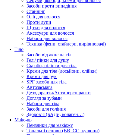
Серуми, флюїди, креми для волосся
Засоби проти випадіння
Стайлінг
Олії для волосся
Проти лупи
Щітки для волосся
Аксесуари для волосся
Набори для волосся
Техніка (фени, стайлери, вирівнювачі)
Тіло
Засоби від акне на тілі
Гелі/ пінки для душу
Скраби, пілінги для тіла
Креми для тіла (лосьйони, олійки)
Креми для рук
SPF засоби для тіла
Автозасмага
Дезодоранти/Антиперспіранти
Догляд за зубами
Набори для тіла
Засоби для гоління
Здоровʼя (БАДи, колаген…)
Make-up
Пензлики для макіяжу
Тональні основи (BB, CC, кушони)