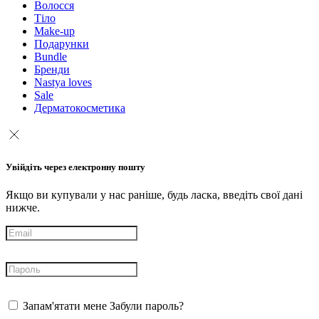
Волосся
Тіло
Make-up
Подарунки
Bundle
Бренди
Nastya loves
Sale
Дерматокосметика
Увійдіть через електронну пошту
Якщо ви купували у нас раніше, будь ласка, введіть свої дані
нижче.
Запам'ятати мене
Забули пароль?