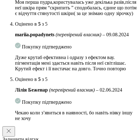
Моя перша пудра,користувалась уже декілька разів,після
очищення можна змішати ензимну пудру з м’яким очищуючим гелем
неї шкіра прям “скрипить ” сподобалась, єдине що потім
Needly . Підходить для щоденного використання.
є відчуття стянутості шкіри( за це знімаю одну зірочку)
Обʼєм:
40 гр
Оцінено в
5
з 5
mariia.popadynets
(перевірений власник)
–
09.08.2024
Покупку підтверджено
Дуже крутаб ефективна і одразу з ефектом вау.
пігментація мені здається навіть після неї світлішає.
Крутий ефект і її вистачає на довго. Точно повторю
Оцінено в
5
з 5
Лілія Беженар
(перевірений власник)
–
02.06.2024
Покупку підтверджено
Чекаю коли зʼявиться в наявності, бо навіть ніяку іншу
не хочу
Залишити відгук