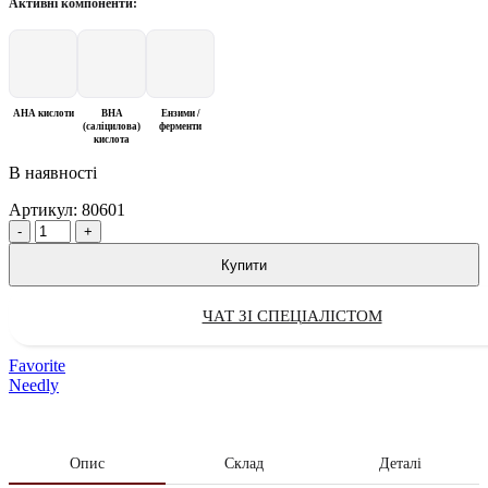
Активні компоненти:
AHA кислоти
BHA
Ензими /
(саліцилова)
ферменти
кислота
В наявності
Артикул:
80601
Quantity
Купити
ЧАТ ЗІ СПЕЦІАЛІСТОМ
Favorite
Needly
Опис
Склад
Деталі