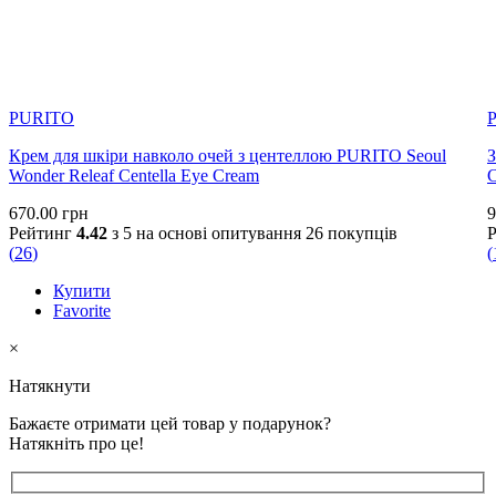
PURITO
Крем для шкіри навколо очей з центеллою PURITO Seoul
З
Wonder Releaf Centella Eye Cream
670.00
грн
9
Рейтинг
4.42
з 5 на основі опитування
26
покупців
(
26
)
(
Купити
Favorite
×
Натякнути
Бажаєте отримати цей товар у подарунок?
Натякніть про це!