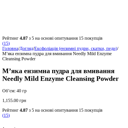
Рейтинг
4.87
з 5 на основі опитування
15
покупців
(
15
)
Головна
/
Догляд
/
Ексфоліація (ензимні пудри, скатки, педи)
/
М’яка ензимна пудра для вмивання Needly Mild Enzyme
Cleansing Powder
М’яка ензимна пудра для вмивання
Needly Mild Enzyme Cleansing Powder
Об’єм: 40 гр
1,155.00
грн
Рейтинг
4.87
з 5 на основі опитування
15
покупців
(
15
)