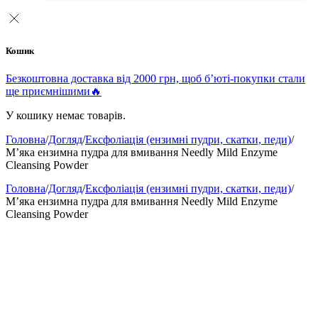
Кошик
Безкоштовна доставка від 2000 грн, щоб б’юті-покупки стали
ще приємнішими🔥
У кошику немає товарів.
Головна
/
Догляд
/
Ексфоліація (ензимні пудри, скатки, педи)
/
М’яка ензимна пудра для вмивання Needly Mild Enzyme
Cleansing Powder
Головна
/
Догляд
/
Ексфоліація (ензимні пудри, скатки, педи)
/
М’яка ензимна пудра для вмивання Needly Mild Enzyme
Cleansing Powder