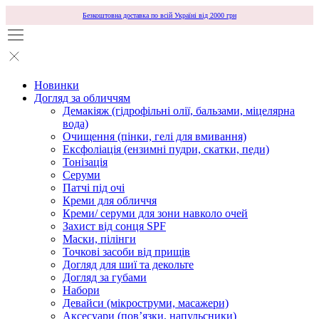
Безкоштовна доставка по всій Україні від 2000 грн
Новинки
Догляд за обличчям
Демакіяж (гідрофільні олії, бальзами, міцелярна
вода)
Очищення (пінки, гелі для вмивання)
Ексфоліація (ензимні пудри, скатки, педи)
Тонізація
Серуми
Патчі під очі
Креми для обличчя
Креми/ серуми для зони навколо очей
Захист від сонця SPF
Маски, пілінги
Точкові засоби від прищів
Догляд для шиї та декольте
Догляд за губами
Набори
Девайси (мікроструми, масажери)
Аксесуари (повʼязки, напульсники)