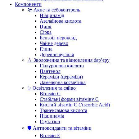
Компоненти
🎯 Акне та себоконтроль
Ніацинамід
Азелаїнова кислота
Цинк
Сірка
Бензоїл пероксид
Чайне дерево
Глина
Деревне вугілля
💧 Зволоження та відновлення бар’єру
Гіалуронова кислота
Пантенол
Кераміди (цераміди)
Ламелярна косметика
✨ Освітлення та сяйво
Вітамін С
Стабільні форми вітаміну С
Кислий вітамін С (Ascorbic Acid)
Транексамова кислота
Ніацинамід
Глутатіон
🛡️ Антиоксиданти та вітаміни
Вітамін Е