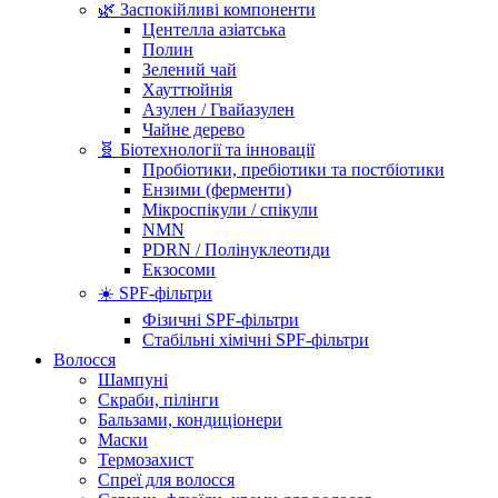
🌿 Заспокійливі компоненти
Центелла азіатська
Полин
Зелений чай
Хауттюйнія
Азулен / Гвайазулен
Чайне дерево
🧬 Біотехнології та інновації
Пробіотики, пребіотики та постбіотики
Ензими (ферменти)
Мікроспікули / спікули
NMN
PDRN / Полінуклеотиди
Екзосоми
☀️ SPF-фільтри
Фізичні SPF-фільтри
Стабільні хімічні SPF-фільтри
Волосся
Шампуні
Скраби, пілінги
Бальзами, кондиціонери
Маски
Термозахист
Спреї для волосся