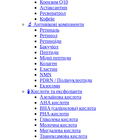
Коензим Q10
Астаксантин
Ресвератрол
Кофеїн
🔬 Антивікові компоненти
Ретиналь
Ретинол
Ретиноїди
Бакучіол
Пептиди
Мідні пептиди
Колаген
Еластин
NMN
PDRN / Полінуклеотиди
Екзосоми
🧪 Кислоти та ексфоліанти
Азелаїнова кислота
AHA кислоти
BHA (саліцилова) кислота
PHA-кислоти
Гліколева кислота
Молочна кислота
Мигдалева кислота
Транексамова кислота