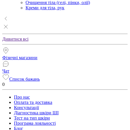
Очищення тіла (гелі, пінки, олії)
Креми для тіла, рук
Дивитися всі
Фізичні магазини
Чат
Список бажань
0
Про нас
Оплата та доставка
Консультації
Діагностика шкіри ШІ
Тест на тип шкіри
Програма лояльності
Блог