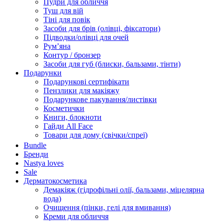
Пудри для обличчя
Туш для вій
Тіні для повік
Засоби для брів (олівці, фіксатори)
Підводки/олівці для очей
Румʼяна
Контур / бронзер
Засоби для губ (блиски, бальзами, тінти)
Подарунки
Подарункові сертифікати
Пензлики для макіяжу
Подарункове пакування/листівки
Косметички
Книги, блокноти
Гайди All Face
Товари для дому (свічки/спреї)
Bundle
Бренди
Nastya loves
Sale
Дерматокосметика
Демакіяж (гідрофільні олії, бальзами, міцелярна
вода)
Очищення (пінки, гелі для вмивання)
Креми для обличчя