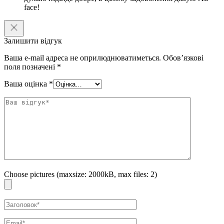
face!
Застосуйте крем. Невелику кількість нанесіть масажними
рухами на обличчя.
Залишити відгук
Ваша e-mail адреса не оприлюднюватиметься.
Обов’язкові
поля позначені
*
Ваша оцінка
*
Choose pictures (maxsize: 2000kB, max files: 2)