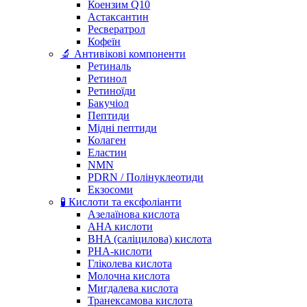
Коензим Q10
Астаксантин
Ресвератрол
Кофеїн
🔬 Антивікові компоненти
Ретиналь
Ретинол
Ретиноїди
Бакучіол
Пептиди
Мідні пептиди
Колаген
Еластин
NMN
PDRN / Полінуклеотиди
Екзосоми
🧪 Кислоти та ексфоліанти
Азелаїнова кислота
AHA кислоти
BHA (саліцилова) кислота
PHA-кислоти
Гліколева кислота
Молочна кислота
Мигдалева кислота
Транексамова кислота