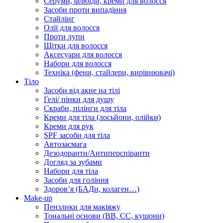
Серуми, флюїди, креми для волосся
Засоби проти випадіння
Стайлінг
Олії для волосся
Проти лупи
Щітки для волосся
Аксесуари для волосся
Набори для волосся
Техніка (фени, стайлери, вирівнювачі)
Тіло
Засоби від акне на тілі
Гелі/ пінки для душу
Скраби, пілінги для тіла
Креми для тіла (лосьйони, олійки)
Креми для рук
SPF засоби для тіла
Автозасмага
Дезодоранти/Антиперспіранти
Догляд за зубами
Набори для тіла
Засоби для гоління
Здоровʼя (БАДи, колаген…)
Make-up
Пензлики для макіяжу
Тональні основи (BB, CC, кушони)