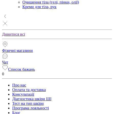
Очищення тіла (гелі, пінки, олії)
Креми для тіла, рук
Дивитися всі
Фізичні магазини
Чат
Список бажань
0
Про нас
Оплата та доставка
Консультації
Діагностика шкіри ШІ
Тест на тип шкіри
Програма лояльності
Блог