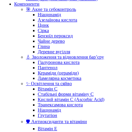
Компоненти
🎯 Акне та себоконтроль
Ніацинамід
Азелаїнова кислота
Цинк
Сірка
Бензоїл пероксид
Чайне дерево
Глина
Деревне вугілля
💧 Зволоження та відновлення бар’єру
Гіалуронова кислота
Пантенол
Кераміди (цераміди)
Ламелярна косметика
✨ Освітлення та сяйво
Вітамін С
Стабільні форми вітаміну С
Кислий вітамін С (Ascorbic Acid)
Транексамова кислота
Ніацинамід
Глутатіон
🛡️ Антиоксиданти та вітаміни
Вітамін Е