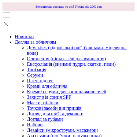
Безкоштовна доставка по всій Україні від 2000 грн
Новинки
Догляд за обличчям
Демакіяж (гідрофільні олії, бальзами, міцелярна
вода)
Очищення (пінки, гелі для вмивання)
Ексфоліація (ензимні пудри, скатки, педи)
Тонізація
Серуми
Патчі під очі
Креми для обличчя
Креми/ серуми для зони навколо очей
Захист від сонця SPF
Маски, пілінги
Точкові засоби від прищів
Догляд для шиї та декольте
Догляд за губами
Набори
Девайси (мікроструми, масажери)
Аксесуари (повʼязки, напульсники)