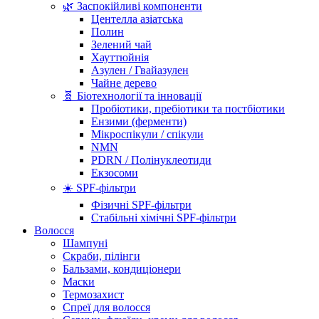
🌿 Заспокійливі компоненти
Центелла азіатська
Полин
Зелений чай
Хауттюйнія
Азулен / Гвайазулен
Чайне дерево
🧬 Біотехнології та інновації
Пробіотики, пребіотики та постбіотики
Ензими (ферменти)
Мікроспікули / спікули
NMN
PDRN / Полінуклеотиди
Екзосоми
☀️ SPF-фільтри
Фізичні SPF-фільтри
Стабільні хімічні SPF-фільтри
Волосся
Шампуні
Скраби, пілінги
Бальзами, кондиціонери
Маски
Термозахист
Спреї для волосся