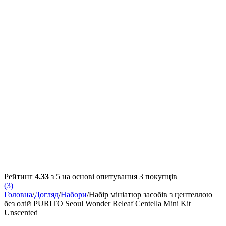
Рейтинг
4.33
з 5 на основі опитування
3
покупців
(
3
)
Головна
/
Догляд
/
Набори
/
Набір мініатюр засобів з центеллою
без олій PURITO Seoul Wonder Releaf Centella Mini Kit
Unscented