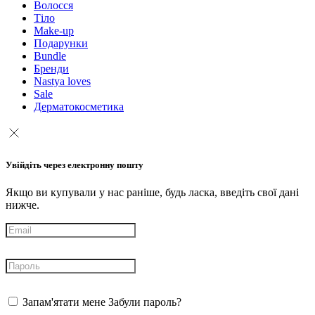
Волосся
Тіло
Make-up
Подарунки
Bundle
Бренди
Nastya loves
Sale
Дерматокосметика
Увійдіть через електронну пошту
Якщо ви купували у нас раніше, будь ласка, введіть свої дані
нижче.
Запам'ятати мене
Забули пароль?