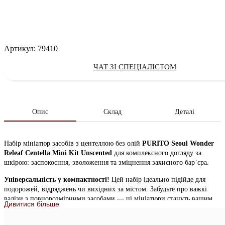
Артикул:
79410
ЧАТ ЗІ СПЕЦІАЛІСТОМ
Опис
Склад
Деталі
Набір мініатюр засобів з центеллою без олій
PURITO Seoul Wonder
Releaf Centella Mini Kit Unscented
для комплексного догляду за
шкірою: заспокоєння, зволоження та зміцнення захисного бар’єра.
Універсальність у компактності!
Цей набір ідеально підійде для
подорожей, відряджень чи вихідних за містом. Забудьте про важкі
валізи з повнорозмірними засобами — ці мініатюри стануть вашим
Дивитися більше
незамінним супутником.