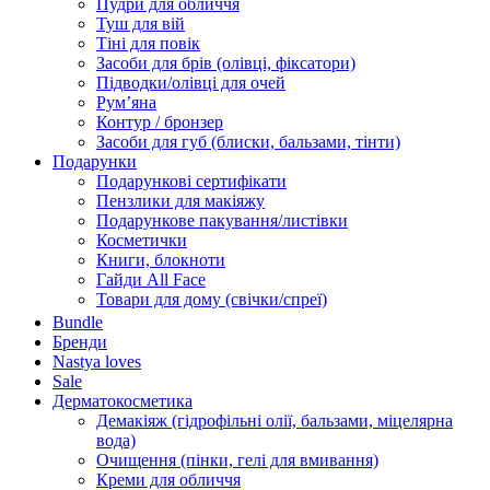
Пудри для обличчя
Туш для вій
Тіні для повік
Засоби для брів (олівці, фіксатори)
Підводки/олівці для очей
Румʼяна
Контур / бронзер
Засоби для губ (блиски, бальзами, тінти)
Подарунки
Подарункові сертифікати
Пензлики для макіяжу
Подарункове пакування/листівки
Косметички
Книги, блокноти
Гайди All Face
Товари для дому (свічки/спреї)
Bundle
Бренди
Nastya loves
Sale
Дерматокосметика
Демакіяж (гідрофільні олії, бальзами, міцелярна
вода)
Очищення (пінки, гелі для вмивання)
Креми для обличчя