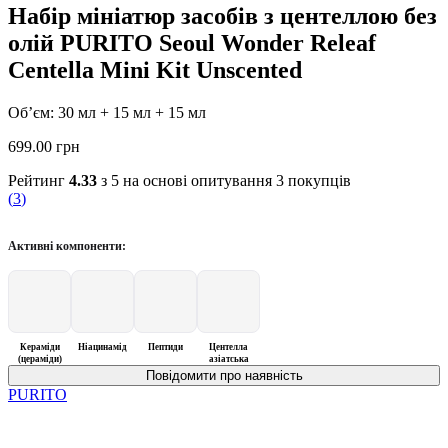
Набір мініатюр засобів з центеллою без
олій PURITO Seoul Wonder Releaf
Centella Mini Kit Unscented
Об’єм: 30 мл + 15 мл + 15 мл
699.00
грн
Рейтинг
4.33
з 5 на основі опитування
3
покупців
(
3
)
Активні компоненти:
Кераміди
Ніацинамід
Пептиди
Центелла
(цераміди)
азіатська
PURITO