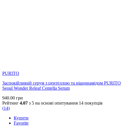
PURITO
Заспокійливий серум з центеллою та ніацинамідом PURITO
Seoul Wonder Releaf Centella Serum
940.00
грн
Рейтинг
4.07
з 5 на основі опитування
14
покупців
(
14
)
Купити
Favorite