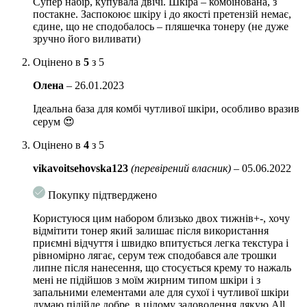
Супер набір, купувала двічі. Шкіра – комбінована, з
зволожує, звужує пори, бореться з пігментацією і постакне.
постакне. Заспокоює шкіру і до якості претензій немає,
єдине, що не сподобалось – пляшечка тонеру (не дуже
Керамід NP
: відновлює захисний бар’єр шкіри, нормалізує
зручно його виливати)
гідроліпідний баланс.
Оцінено в
5
з 5
Сквалан
: пом’якшує, заспокоює, зволожує, підтримує
бар’єрні функції.
Олена
–
26.01.2023
Гіалуронат натрію
: ефективно утримує вологу у шкірі.
Ідеальна база для комбі чутливої шкіри, особливо вразив
серум 😍
Пантенол
: зволожує, відновлює, зменшує почервоніння і
запалення.
Оцінено в
4
з 5
Алантоїн
: заспокоює, зміцнює водний бар’єр шкіри.
vikavoitsehovska123
(перевірений власник)
–
05.06.2022
Пептиди
: підвищують еластичність і пружність шкіри.
Покупку підтверджено
Особливості використання:
Користуюся цим набором близько двох тижнів+-, хочу
відмітити тонер який залишає після використання
Спочатку візьміть достатню кількість тонера і нанесіть на
приємні відчуття і швидко впитується легка текстура і
сухе обличчя за допомогою ватного диска. Дайте
рівномірно лягає, серум теж сподобався але трошки
поглинутись.
липне після нанесення, що стосується крему то нажаль
мені не підійшов з моїм жирним типом шкіри і з
Наступним етапом використайте серум. Легкими рухами
запальними елементами але для сухої і чутливої шкіри
нанесіть його на обличчя.
думаю підійде добре, в цілому задоволення дякую All