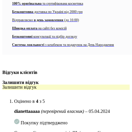
Особливості:
100% оригінальна
та сертифікована косметика
заспокоює шкіру
Безкоштовна
доставка по Україні від 2000 грн
Відправляємо
зволожує
в день замовлення
(до 16:00)
Швидка оплата
на сайті без комісій
зміцнює захисні функції шкіри
Безкоштовні
консультації та підбір догляду
Що в наборі:
Система лояльності
з кешбеком та подарунок на День Народження
Тонер
Purito Seoul Wonder Releaf Centella Toner Unscented
(30 мл)
Серум
Purito Seoul Wonder Releaf Centella Serum
Unscented
(15 мл)
Відгуки клієнтів
Крем
Purito Seoul Wonder Releaf Centella Cream Unscented
Залишити відгук
Залишити відгук
(15 мл)
Активні компоненти:
Оцінено в
4
з 5
Центелла азіатська
(азіатікозид, мадекасозид, кислоти):
dianettaaaaa
(перевірений власник)
–
05.04.2024
заспокоює, стимулює відновлення, підтримує синтез
колагену, зменшує набряки та запалення.
Покупку підтверджено
Ніацинамід
: оновлює клітини, зменшує зморшки,