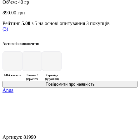
Об’єм: 40 гр
890.00
грн
Рейтинг
5.00
з 5 на основі опитування
3
покупців
(
3
)
Активні компоненти:
AHA кислоти
Ензими /
Кераміди
ферменти
(цераміди)
Anua
Артикул:
81990