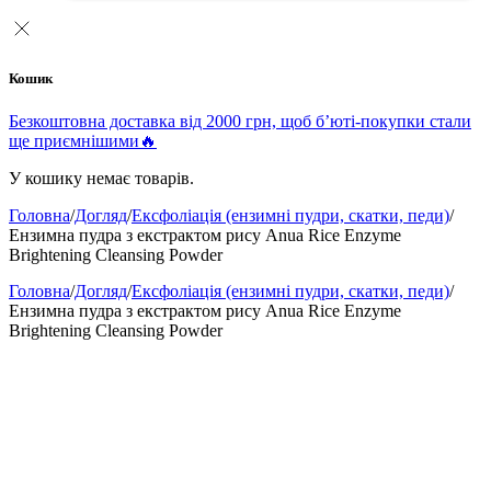
Кошик
Безкоштовна доставка від 2000 грн, щоб б’юті-покупки стали
ще приємнішими🔥
У кошику немає товарів.
Головна
/
Догляд
/
Ексфоліація (ензимні пудри, скатки, педи)
/
Ензимна пудра з екстрактом рису Anua Rice Enzyme
Brightening Cleansing Powder
Головна
/
Догляд
/
Ексфоліація (ензимні пудри, скатки, педи)
/
Ензимна пудра з екстрактом рису Anua Rice Enzyme
Brightening Cleansing Powder