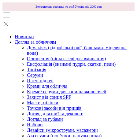
Безкоштовна доставка по всій Україні від 2000 грн
Новинки
Догляд за обличчям
Демакіяж (гідрофільні олії, бальзами, міцелярна
вода)
Очищення (пінки, гелі для вмивання)
Ексфоліація (ензимні пудри, скатки, педи)
Тонізація
Серуми
Патчі під очі
Креми для обличчя
Креми/ серуми для зони навколо очей
Захист від сонця SPF
Маски, пілінги
Точкові засоби від прищів
Догляд для шиї та декольте
Догляд за губами
Набори
Девайси (мікроструми, масажери)
Аксесуари (повʼязки, напульсники)