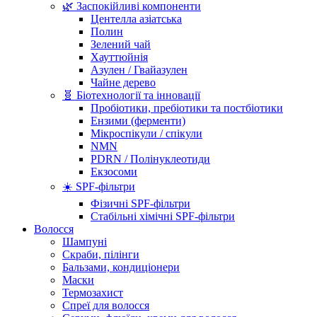
🌿 Заспокійливі компоненти
Центелла азіатська
Полин
Зелений чай
Хауттюйнія
Азулен / Гвайазулен
Чайне дерево
🧬 Біотехнології та інновації
Пробіотики, пребіотики та постбіотики
Ензими (ферменти)
Мікроспікули / спікули
NMN
PDRN / Полінуклеотиди
Екзосоми
☀️ SPF-фільтри
Фізичні SPF-фільтри
Стабільні хімічні SPF-фільтри
Волосся
Шампуні
Скраби, пілінги
Бальзами, кондиціонери
Маски
Термозахист
Спреї для волосся