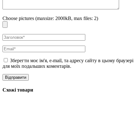
Нанесіть рівномірну кількість ензимної пудри та води/тонеру
на вологі долоні
Choose pictures (maxsize: 2000kB, max files: 2)
Обережно змішайте інгредієнти до отримання однорідної пасти
Нанесіть маску на очищене обличчя, уникаючи області навколо
очей
Промасажуйте обличчя протягом 3-5 хвилин
Зберегти моє ім'я, e-mail, та адресу сайту в цьому браузері
Змийте теплою водою, роблячи легкі масажні рухи для
для моїх подальших коментарів.
додаткового відлущування
Завершіть свій догляд за шкірою з використанням
зволожувальних засобів
Схожі товари
Ця комбінована маска забезпечує інтенсивне відлущування завдяки
ензимам з рисового порошку, а також глибоке зволоження та
освітлення від тонера з екстрактом рису. Регулярне використання цієї
маски може значно покращити текстуру шкіри, вирівняти тон та
надати обличчю здорового сяйва.