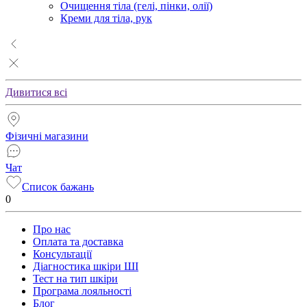
Очищення тіла (гелі, пінки, олії)
Креми для тіла, рук
Дивитися всі
Фізичні магазини
Чат
Список бажань
0
Про нас
Оплата та доставка
Консультації
Діагностика шкіри ШІ
Тест на тип шкіри
Програма лояльності
Блог