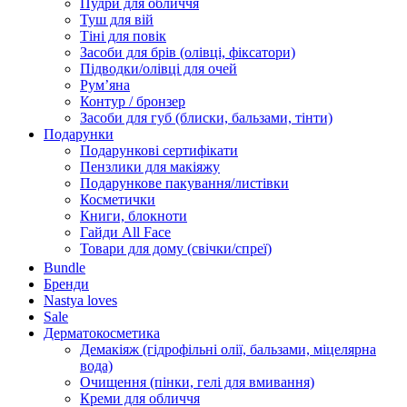
Пудри для обличчя
Туш для вій
Тіні для повік
Засоби для брів (олівці, фіксатори)
Підводки/олівці для очей
Румʼяна
Контур / бронзер
Засоби для губ (блиски, бальзами, тінти)
Подарунки
Подарункові сертифікати
Пензлики для макіяжу
Подарункове пакування/листівки
Косметички
Книги, блокноти
Гайди All Face
Товари для дому (свічки/спреї)
Bundle
Бренди
Nastya loves
Sale
Дерматокосметика
Демакіяж (гідрофільні олії, бальзами, міцелярна
вода)
Очищення (пінки, гелі для вмивання)
Креми для обличчя