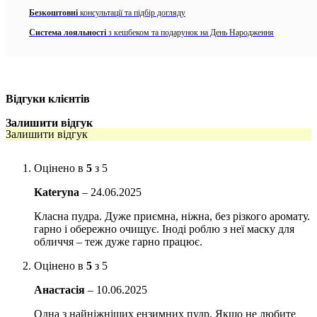
Підходить для всіх типів шкіри, включаючи чутливу
Безкоштовні
консультації та підбір догляду
Система лояльності
з кешбеком та подарунок на День Народження
Натуральні компоненти, що не викликають подразнень
Активні компоненти:
Рисовий порошок та екстракт рису
– м’яко відлущують
текстуровану шкіру, допомагають освітлити тьмяну шкіру та
Відгуки клієнтів
надають їй свіжого вигляду.
Залишити відгук
Залишити відгук
Альфа-арбутин та Аскорбінова кислота
– вирівнюють
нерівний тон шкіри, допомагають при гіперпігментації.
Особливо ефективні при використанні в якості маски для
Оцінено в
5
з 5
обличчя.
Kateryna
–
24.06.2025
Молочна кислота та лимонна кислота
– забезпечують
легке відлущування на поверхні шкіри, сприяючи її
Класна пудра. Дуже приємна, ніжна, без різкого аромату.
оновленню.
гарно і обережно очищує. Іноді роблю з неї маску для
обличчя – теж дуже гарно працює.
Кераміди, Алантоїн та Гліцерин
– допомагають захистити
шкірний бар’єр, заспокоюють та інтенсивно зволожують
Оцінено в
5
з 5
шкіру.
Анастасія
–
10.06.2025
Папаїн
– ензим, що отримується з папаї, який ефективно
Одна з найніжніших ензимних пудр. Якщо не любите
розчиняє відмерлі клітини шкіри та стимулює процес її