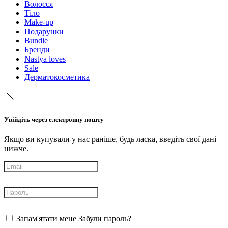
Волосся
Тіло
Make-up
Подарунки
Bundle
Бренди
Nastya loves
Sale
Дерматокосметика
Увійдіть через електронну пошту
Якщо ви купували у нас раніше, будь ласка, введіть свої дані
нижче.
Запам'ятати мене
Забули пароль?