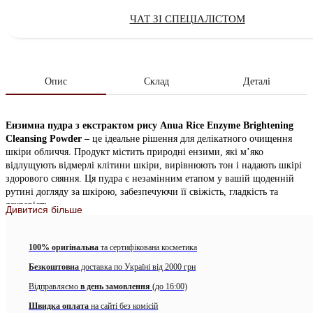
ЧАТ ЗІ СПЕЦІАЛІСТОМ
Опис
Склад
Деталі
Ензимна пудра з екстрактом рису Anua Rice Enzyme Brightening
Cleansing Powder –
це ідеальне рішення для делікатного очищення
шкіри обличчя. Продукт містить природні ензими, які м’яко
відлущують відмерлі клітини шкіри, вирівнюють тон і надають шкірі
здорового сяяння. Ця пудра є незамінним етапом у вашій щоденній
рутині догляду за шкірою, забезпечуючи її свіжість, гладкість та
яскравість.
Дивитися більше
Корейські традиції, що ведуть до сяючої та скляної шкіри.
100% оригінальна
та сертифікована косметика
Особливості:
Безкоштовна
доставка по Україні від 2000 грн
Делікатне очищення та м’яке відлущування
Відправляємо
в день замовлення
(до 16:00)
Вирівнювання тону шкіри
Швидка оплата
на сайті без комісій