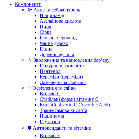
Компоненти
🎯 Акне та себоконтроль
Ніацинамід
Азелаїнова кислота
Цинк
Сірка
Бензоїл пероксид
Чайне дерево
Глина
Деревне вугілля
💧 Зволоження та відновлення бар’єру
Гіалуронова кислота
Пантенол
Кераміди (цераміди)
Ламелярна косметика
✨ Освітлення та сяйво
Вітамін С
Стабільні форми вітаміну С
Кислий вітамін С (Ascorbic Acid)
Транексамова кислота
Ніацинамід
Глутатіон
🛡️ Антиоксиданти та вітаміни
Вітамін Е