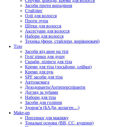
Серуми, флюїди, креми для волосся
Засоби проти випадіння
Стайлінг
Олії для волосся
Проти лупи
Щітки для волосся
Аксесуари для волосся
Набори для волосся
Техніка (фени, стайлери, вирівнювачі)
Тіло
Засоби від акне на тілі
Гелі/ пінки для душу
Скраби, пілінги для тіла
Креми для тіла (лосьйони, олійки)
Креми для рук
SPF засоби для тіла
Автозасмага
Дезодоранти/Антиперспіранти
Догляд за зубами
Набори для тіла
Засоби для гоління
Здоровʼя (БАДи, колаген…)
Make-up
Пензлики для макіяжу
Тональні основи (BB, CC, кушони)