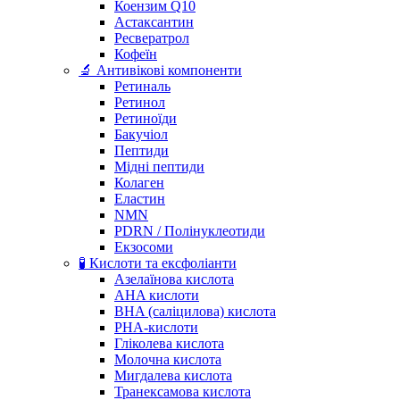
Коензим Q10
Астаксантин
Ресвератрол
Кофеїн
🔬 Антивікові компоненти
Ретиналь
Ретинол
Ретиноїди
Бакучіол
Пептиди
Мідні пептиди
Колаген
Еластин
NMN
PDRN / Полінуклеотиди
Екзосоми
🧪 Кислоти та ексфоліанти
Азелаїнова кислота
AHA кислоти
BHA (саліцилова) кислота
PHA-кислоти
Гліколева кислота
Молочна кислота
Мигдалева кислота
Транексамова кислота