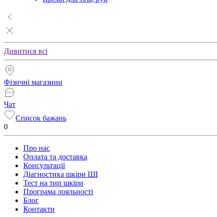
Дивитися всі
Фізичні магазини
Чат
Список бажань
0
Про нас
Оплата та доставка
Консультації
Діагностика шкіри ШІ
Тест на тип шкіри
Програма лояльності
Блог
Контакти