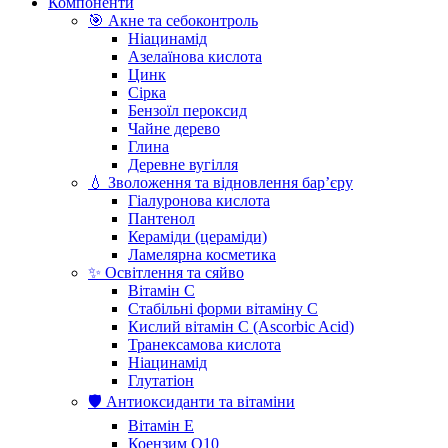
Компоненти
🎯 Акне та себоконтроль
Ніацинамід
Азелаїнова кислота
Цинк
Сірка
Бензоїл пероксид
Чайне дерево
Глина
Деревне вугілля
💧 Зволоження та відновлення бар’єру
Гіалуронова кислота
Пантенол
Кераміди (цераміди)
Ламелярна косметика
✨ Освітлення та сяйво
Вітамін С
Стабільні форми вітаміну С
Кислий вітамін С (Ascorbic Acid)
Транексамова кислота
Ніацинамід
Глутатіон
🛡️ Антиоксиданти та вітаміни
Вітамін Е
Коензим Q10