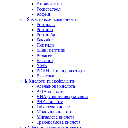
Астаксантин
Ресвератрол
Кофеїн
🔬 Антивікові компоненти
Ретиналь
Ретинол
Ретиноїди
Бакучіол
Пептиди
Мідні пептиди
Колаген
Еластин
NMN
PDRN / Полінуклеотиди
Екзосоми
🧪 Кислоти та ексфоліанти
Азелаїнова кислота
AHA кислоти
BHA (саліцилова) кислота
PHA-кислоти
Гліколева кислота
Молочна кислота
Мигдалева кислота
Транексамова кислота
🌿 Заспокійливі компоненти