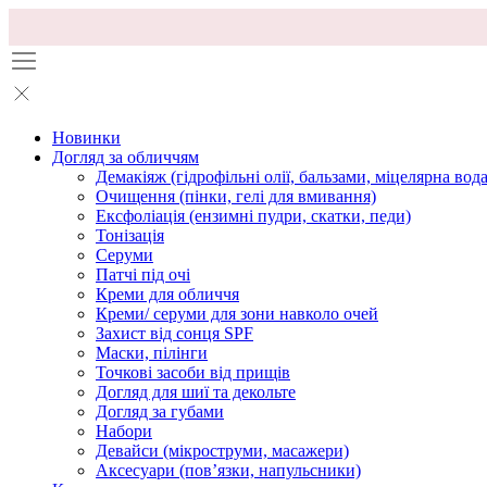
Новинки
Догляд за обличчям
Демакіяж (гідрофільні олії, бальзами, міцелярна вода
Очищення (пінки, гелі для вмивання)
Ексфоліація (ензимні пудри, скатки, педи)
Тонізація
Серуми
Патчі під очі
Креми для обличчя
Креми/ серуми для зони навколо очей
Захист від сонця SPF
Маски, пілінги
Точкові засоби від прищів
Догляд для шиї та декольте
Догляд за губами
Набори
Девайси (мікроструми, масажери)
Аксесуари (повʼязки, напульсники)