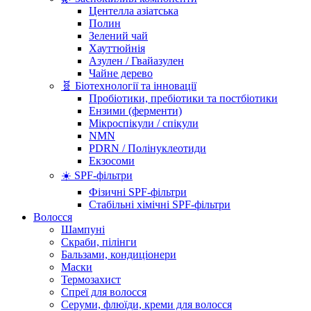
Центелла азіатська
Полин
Зелений чай
Хауттюйнія
Азулен / Гвайазулен
Чайне дерево
🧬 Біотехнології та інновації
Пробіотики, пребіотики та постбіотики
Ензими (ферменти)
Мікроспікули / спікули
NMN
PDRN / Полінуклеотиди
Екзосоми
☀️ SPF-фільтри
Фізичні SPF-фільтри
Стабільні хімічні SPF-фільтри
Волосся
Шампуні
Скраби, пілінги
Бальзами, кондиціонери
Маски
Термозахист
Спреї для волосся
Серуми, флюїди, креми для волосся