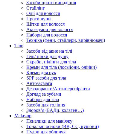
Засоби проти випадіння
Стайлінг
Олії для волосся
Проти лупи
Щітки для волосся
Аксесуари для волосся
Набори для волосся
Техніка (фени, стайлери, вирівнювачі)
Тіло
Засоби від акне на тілі
Гелі/ пінки для душу
Скраби, пілінги для тіла
Креми для тіла (лосьйони, олійки)
Креми для рук
SPF засоби для тіла
Автозасмага
Дезодоранти/Антиперспіранти
Догляд за зубами
Набори для тіла
Засоби для гоління
Здоровʼя (БАДи, колаген…)
Make-up
Пензлики для макіяжу
Тональні основи (BB, CC, кушони)
Пудри для обличчя