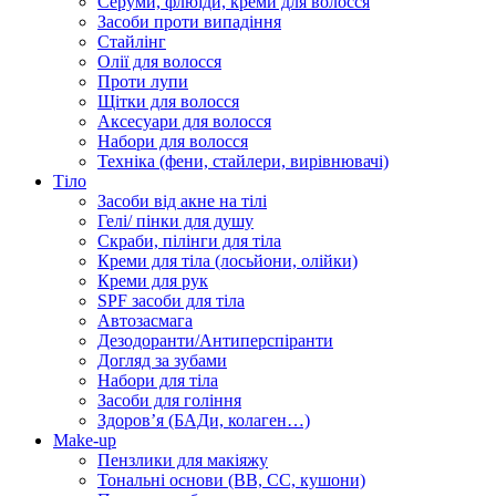
Серуми, флюїди, креми для волосся
Засоби проти випадіння
Стайлінг
Олії для волосся
Проти лупи
Щітки для волосся
Аксесуари для волосся
Набори для волосся
Техніка (фени, стайлери, вирівнювачі)
Тіло
Засоби від акне на тілі
Гелі/ пінки для душу
Скраби, пілінги для тіла
Креми для тіла (лосьйони, олійки)
Креми для рук
SPF засоби для тіла
Автозасмага
Дезодоранти/Антиперспіранти
Догляд за зубами
Набори для тіла
Засоби для гоління
Здоровʼя (БАДи, колаген…)
Make-up
Пензлики для макіяжу
Тональні основи (BB, CC, кушони)