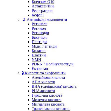
Коензим Q10
Астаксантин
Ресвератрол
Кофеїн
🔬 Антивікові компоненти
Ретиналь
Ретинол
Ретиноїди
Бакучіол
Пептиди
Мідні пептиди
Колаген
Еластин
NMN
PDRN / Полінуклеотиди
Екзосоми
🧪 Кислоти та ексфоліанти
Азелаїнова кислота
AHA кислоти
BHA (саліцилова) кислота
PHA-кислоти
Гліколева кислота
Молочна кислота
Мигдалева кислота
Транексамова кислота