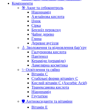
Компоненти
🎯 Акне та себоконтроль
Ніацинамід
Азелаїнова кислота
Цинк
Сірка
Бензоїл пероксид
Чайне дерево
Глина
Деревне вугілля
💧 Зволоження та відновлення бар’єру
Гіалуронова кислота
Пантенол
Кераміди (цераміди)
Ламелярна косметика
✨ Освітлення та сяйво
Вітамін С
Стабільні форми вітаміну С
Кислий вітамін С (Ascorbic Acid)
Транексамова кислота
Ніацинамід
Глутатіон
🛡️ Антиоксиданти та вітаміни
Вітамін Е