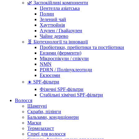
🌿 Заспокійливі компоненти
Центелла азіатська
Полин
Зелений чай
Хауттюйнія
Азулен / Гвайазулен
Чайне дерево
🧬 Біотехнології та інновації
Пробіотики, пребіотики та постбіотики
Ензими (ферменти)
Мікроспікули / спікули
NMN
PDRN / Полінуклеотиди
Екзосоми
☀️ SPF-фільтри
Фізичні SPF-фільтри
Стабільні хімічні SPF-фільтри
Волосся
Шампуні
Скраби, пілінги
Бальзами, кондиціонери
Маски
Термозахист
Спреї для волосся