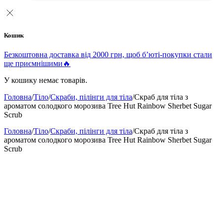
Кошик
Безкоштовна доставка від 2000 грн, щоб б’юті-покупки стали
ще приємнішими🔥
У кошику немає товарів.
Головна
/
Тіло
/
Скраби, пілінги для тіла
/
Скраб для тіла з
ароматом солодкого морозива Tree Hut Rainbow Sherbet Sugar
Scrub
Головна
/
Тіло
/
Скраби, пілінги для тіла
/
Скраб для тіла з
ароматом солодкого морозива Tree Hut Rainbow Sherbet Sugar
Scrub