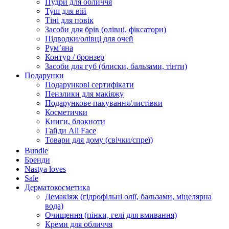
Пудри для обличчя
Туш для вій
Тіні для повік
Засоби для брів (олівці, фіксатори)
Підводки/олівці для очей
Румʼяна
Контур / бронзер
Засоби для губ (блиски, бальзами, тінти)
Подарунки
Подарункові сертифікати
Пензлики для макіяжу
Подарункове пакування/листівки
Косметички
Книги, блокноти
Гайди All Face
Товари для дому (свічки/спреї)
Bundle
Бренди
Nastya loves
Sale
Дерматокосметика
Демакіяж (гідрофільні олії, бальзами, міцелярна
вода)
Очищення (пінки, гелі для вмивання)
Креми для обличчя