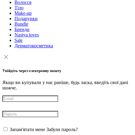
Волосся
Тіло
Make-up
Подарунки
Bundle
Бренди
Nastya loves
Sale
Дерматокосметика
Увійдіть через електронну пошту
Якщо ви купували у нас раніше, будь ласка, введіть свої дані
нижче.
Запам'ятати мене
Забули пароль?