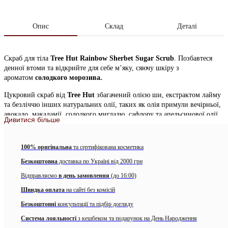
Опис
Склад
Деталі
Скраб для тіла
Tree Hut Rainbow Sherbet Sugar Scrub
. Позбавтеся
денної втоми та відкрийте для себе м’яку, сяючу шкіру з
ароматом
солодкого морозива.
Цукровий скраб від
Tree Hut
збагачений олією ши, екстрактом лайму
та безліччю інших натуральних олії, таких як олія примули вечірньої,
авокадо, макадамії, солодкого мигдалю, сафлору та апельсинової олії.
Дивитися більше
Особливості Tree Hut Rainbow Sherbet Sugar Scrub:
100% оригінальна
та сертифікована косметика
формула без спирту, сульфатів, формальдегіду, парабенів,
глютену;
Безкоштовна
доставка по Україні від 2000 грн
Відправляємо
кристалики цукру делікатно відлущують ороговілі клітини
в день замовлення
(до 16:00)
та посилюють мікроциркуляцію рідин, що сприяє усуненню
Швидка оплата
на сайті без комісій
набряків;
Безкоштовні
консультації та підбір догляду
олія Ши
глибоко зволожує, живить і пом’якшує шкіру,
Система лояльності
з кешбеком та подарунок на День Народження
допомагаючи підвищити еластичність