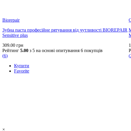
Biorepair
Зубна паста професійне рятування від чутливості BIOREPAIR
М
Sensitive plus
M
309.00
грн
1
Рейтинг
5.00
з 5 на основі опитування
6
покупців
(
6
)
(
Купити
Favorite
×