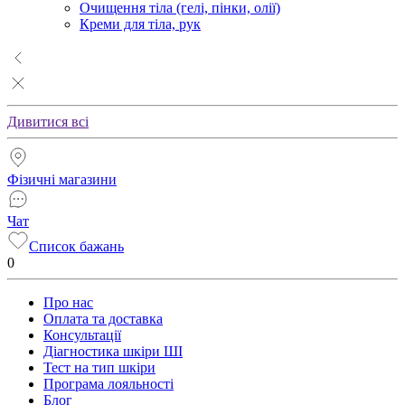
Очищення тіла (гелі, пінки, олії)
Креми для тіла, рук
Дивитися всі
Фізичні магазини
Чат
Список бажань
0
Про нас
Оплата та доставка
Консультації
Діагностика шкіри ШІ
Тест на тип шкіри
Програма лояльності
Блог