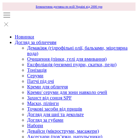
Безкоштовна доставка по всій Україні від 2000 грн
Новинки
Догляд за обличчям
Демакіяж (гідрофільні олії, бальзами, міцелярна
вода)
Очищення (пінки, гелі для вмивання)
Ексфоліація (ензимні пудри, скатки, педи)
Тонізація
Серуми
Патчі під очі
Креми для обличчя
Креми/ серуми для зони навколо очей
Захист від сонця SPF
Маски, пілінги
Точкові засоби від прищів
Догляд для шиї та декольте
Догляд за губами
Набори
Девайси (мікроструми, масажери)
Аксесуари (повʼязки, напульсники)