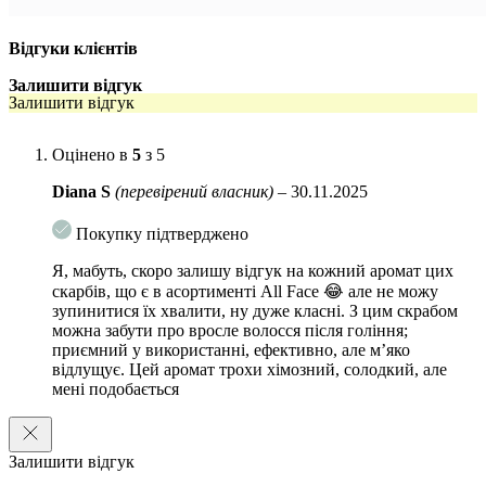
глибоко живить і збалансовує зволоження шкіри,
допомагаючи відновити природне сяйво шкіри;
Відгуки клієнтів
відчуйте аромат солодкого морозива як у дитинстві;
Залишити відгук
Залишити відгук
екстракт цукрової тростини глибоко зволожує та розгладжує
шкіру;
Оцінено в
5
з 5
екстракт лайму містить антиоксиданти, які допомагають
Diana S
(перевірений власник)
–
30.11.2025
зволожити шкіру.
Покупку підтверджено
Я, мабуть, скоро залишу відгук на кожний аромат цих
скарбів, що є в асортименті All Face 😂 але не можу
зупинитися їх хвалити, ну дуже класні. З цим скрабом
можна забути про вросле волосся після гоління;
приємний у використанні, ефективно, але мʼяко
відлущує. Цей аромат трохи хімозний, солодкий, але
мені подобається
Залишити відгук